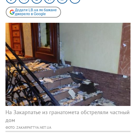
Додати LB.ua як бажане
джерело в Google
На Закарпатье из гранатомета обстреляли частный
дом
ФОТО: ZAKARPATTYA.NET.UA