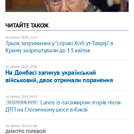
ЧИТАЙТЕ ТАКОЖ
16 лютого 2019, 11:12
Трьох затриманих у "справі Хізб ут-Тахрір" в
Криму заарештували до 13 квітня
16 лютого 2019, 10:00
На Донбасі загинув український
військовий, двоє отримали поранення
16 лютого 2019, 09:15
​Lanos із пасажиром згорів після
ЕКСКЛЮЗИВ, ФОТО
ДТП на Столичному шосе в Києві
16 лютого 2019, 07:00
ДМИТРО ГОРЄВОЙ