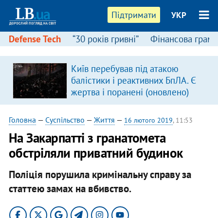
Підтримати
УКР
Defense Tech
“30 років гривні”
Фінансова грамо
Київ перебував під атакою
балістики і реактивних БпЛА. Є
жертва і поранені (оновлено)
Головна
—
Суспільство
—
Життя
—
16 лютого 2019
, 11:53
На Закарпатті з гранатомета
обстріляли приватний будинок
Поліція порушила кримінальну справу за
статтею замах на вбивство.