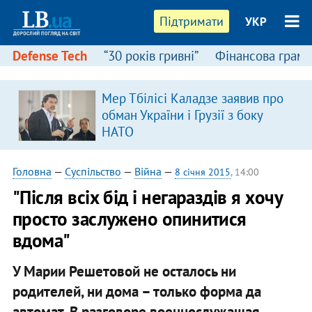
Підтримати
УКР
Defense Tech
“30 років гривні”
Фінансова грамо
Мер Тбілісі Каладзе заявив про
обман України і Грузії з боку
НАТО
Головна
—
Суспільство
—
Війна
—
8 січня 2015
, 14:00
"Після всіх бід і негараздів я хочу
просто заслужено опинитися
вдома"
У Марии Решетовой не осталось ни
родителей, ни дома – только форма да
автомат. В разговоре военнослужащая