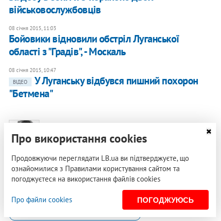
військовослужбовців
08 січня 2015, 11:03
Бойовики відновили обстріл Луганської
області з "Градів", - Москаль
08 січня 2015, 10:47
У Луганську відбувся пишний похорон
ВІДЕО
"Бетмена"
Неллі Вернер
, журналістка
Про використання cookies
Продовжуючи переглядати LB.ua ви підтверджуєте, що
ознайомилися з Правилами користування сайтом та
ЛУГАНСЬК
ВІЙСЬКОВІ
ЖІНКИ
погоджуєтеся на використання файлів cookies
ЛУГАНСЬКА ОБЛАСТЬ
Про файли cookies
ПОГОДЖУЮСЬ
БОЙОВІ ДІЇ НА СХОДІ УКРАЇНИ