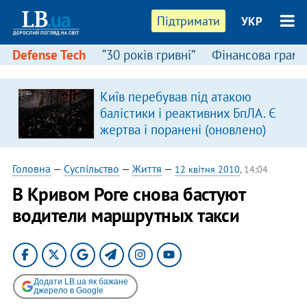
Підтримати
УКР
Defense Tech
“30 років гривні”
Фінансова грамо
Київ перебував під атакою
балістики і реактивних БпЛА. Є
жертва і поранені (оновлено)
Головна
—
Суспільство
—
Життя
—
12 квітня 2010
, 14:04
В Кривом Роге снова бастуют
водители маршрутных такси
Додати LB.ua як бажане
джерело в Google