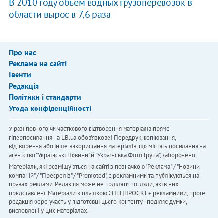
В 2010 году объем водных грузоперевозок в
области вырос в 7,6 раза
Про нас
Реклама на сайті
Івенти
Редакція
Політики і стандарти
Угода конфіденційності
У разі повного чи часткового відтворення матеріалів пряме
гіперпосилання на LB.ua обов'язкове! Передрук, копіювання,
відтворення або інше використання матеріалів, що містять посилання на
агентство "Українськi Новини" й "Українська Фото Група", заборонено.
Матеріали, які розміщуються на сайті з позначкою "Реклама" / "Новини
компаній" / "Пресреліз" / "Promoted", є рекламними та публікуються на
правах реклами. Редакція може не поділяти погляди, які в них
представлені. Матеріали з плашкою СПЕЦПРОЄКТ є рекламними, проте
редакція бере участь у підготовці цього контенту і поділяє думки,
висловлені у цих матеріалах.