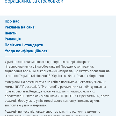
обращались за страховкой
Про нас
Реклама на сайті
Івенти
Редакція
Політики і стандарти
Угода конфіденційності
У разі повного чи часткового відтворення матеріалів пряме
гіперпосилання на LB.ua обов'язкове! Передрук, копіювання,
відтворення або інше використання матеріалів, що містять посилання на
агентство "Українськi Новини" й "Українська Фото Група", заборонено.
Матеріали, які розміщуються на сайті з позначкою "Реклама" / "Новини
компаній" / "Пресреліз" / "Promoted", є рекламними та публікуються на
правах реклами. Редакція може не поділяти погляди, які в них
представлені. Матеріали з плашкою СПЕЦПРОЄКТ є рекламними, проте
редакція бере участь у підготовці цього контенту і поділяє думки,
висловлені у цих матеріалах.
Редакція не несе відповідальності за факти та оціночні судження,