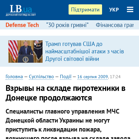
Підтримати
УКР
Defense Tech
“30 років гривні”
Фінансова грамо
Трамп готував США до
наймасштабнішої атаки з часів
Другої світової війни
Головна
—
Суспільство
—
Події
—
16 серпня 2009
, 17:24
Взрывы на складе пиротехники в
Донецке продолжаются
Специалисты главного управления МЧС
Донецкой области Украины не могут
приступить к ликвидации пожара,
возникшего после взрыва на складе завода