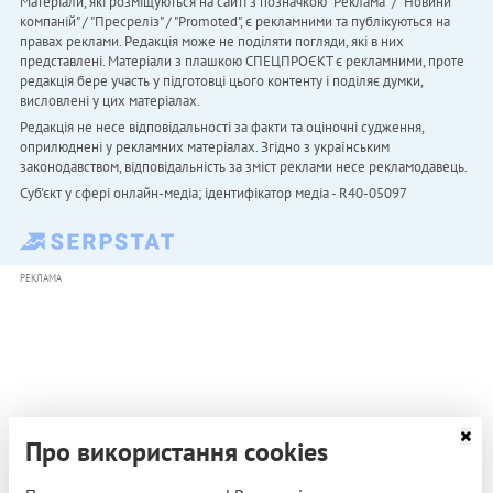
Матеріали, які розміщуються на сайті з позначкою "Реклама" / "Новини
компаній" / "Пресреліз" / "Promoted", є рекламними та публікуються на
правах реклами. Редакція може не поділяти погляди, які в них
представлені. Матеріали з плашкою СПЕЦПРОЄКТ є рекламними, проте
редакція бере участь у підготовці цього контенту і поділяє думки,
висловлені у цих матеріалах.
Редакція не несе відповідальності за факти та оціночні судження,
оприлюднені у рекламних матеріалах. Згідно з українським
законодавством, відповідальність за зміст реклами несе рекламодавець.
Cуб'єкт у сфері онлайн-медіа; ідентифікатор медіа - R40-05097
РЕКЛАМА
Про використання cookies