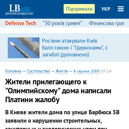
Підтримати
УКР
Defense Tech
“30 років гривні”
Фінансова грамо
Росіяни атакували Київ
балістикою і "Цирконами", є
загиблі (доповнено)
Головна
—
Суспільство
—
Життя
—
8 серпня 2009
, 07:14
Жители прилегающего к
"Олимпийскому" дома написали
Платини жалобу
В Киеве жители дома по улице Барбюса 5В
заявили о нарушении строительных,
санитарных и экологических норм при