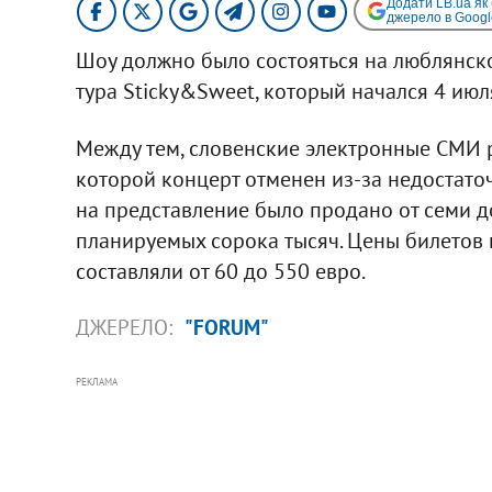
Додати LB.ua як
джерело в Googl
Шоу должно было состояться на люблянск
тура Sticky&Sweet, который начался 4 июл
Между тем, словенские электронные СМИ 
которой концерт отменен из-за недостаточ
на представление было продано от семи д
планируемых сорока тысяч. Цены билетов
составляли от 60 до 550 евро.
ДЖЕРЕЛО:
"FORUM"
РЕКЛАМА