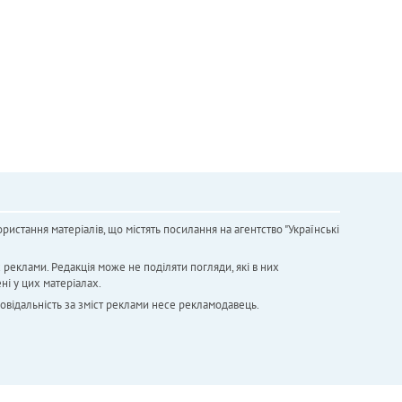
ристання матеріалів, що містять посилання на агентство "Українськi
х реклами. Редакція може не поділяти погляди, які в них
ні у цих матеріалах.
повідальність за зміст реклами несе рекламодавець.