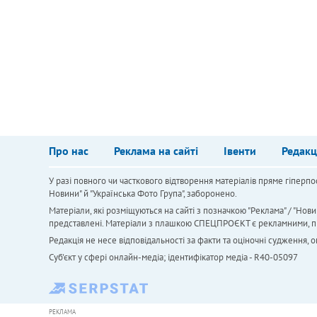
Про нас
Реклама на сайті
Івенти
Редакц
У разі повного чи часткового відтворення матеріалів пряме гіперпо
Новини" й "Українська Фото Група", заборонено.
Матеріали, які розміщуються на сайті з позначкою "Реклама" / "Нови
представлені. Матеріали з плашкою СПЕЦПРОЄКТ є рекламними, проте
Редакція не несе відповідальності за факти та оціночні судження,
Cуб'єкт у сфері онлайн-медіа; ідентифікатор медіа - R40-05097
РЕКЛАМА