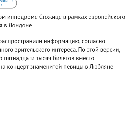
 бажане
e
ом ипподроме Стожице в рамках европейского
я в Лондоне.
распространили информацию, согласно
ного зрительского интереса. По этой версии,
о пятнадцати тысяч билетов вместо
 на концерт знаменитой певицы в Любляне