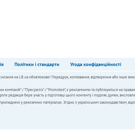
ія
Політики і стандарти
Угода конфіденційності
силання на LB.ua обов'язкове! Передрук, копіювання, відтворення або інше вико
ни компаній" / "Пресреліз" / "Promoted", є рекламними та публікуються на права
 редакція бере участь у підготовці цього контенту і поділяє думки, висловле
 оприлюднені у рекламних матеріалах. Згідно з українським законодавством, від