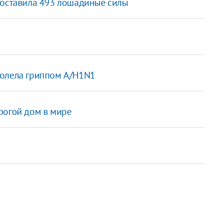
составила 493 лошадиные силы
болела гриппом A/H1N1
рогой дом в мире