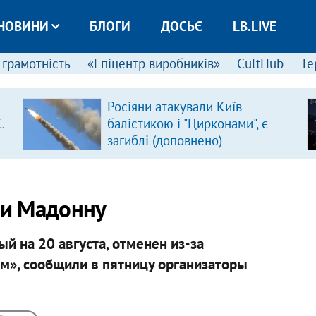
НОВИНИ
БЛОГИ
ДОСЬЄ
LB.LIVE
 грамотність
«Епіцентр виробників»
CultHub
Те
Росіяни атакували Київ
Є
балістикою і "Цирконами", є
загиблі (доповнено)
ли Мадонну
 на 20 августа, отменен из-за
м», сообщили в пятницу организаторы