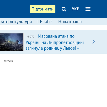
Підтримати
УКР
риторії культури
LB.talks
Нова країна
Масована атака по
ФОТО
Україні: на Дніпропетровщині
загинула родина, у Львові –
удар по багатоповерхівках
(доповнюється)
РЕКЛАМА