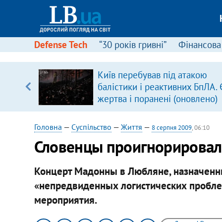
Defense Tech
“30 років гривні”
Фінансова
ового
Київ перебував під атакою
ій
балістики і реактивних БпЛА. 
жертва і поранені (оновлено)
Головна
—
Суспільство
—
Життя
—
8 серпня 2009
, 06:10
Словенцы проигнорирова
Концерт Мадонны в Любляне, назначенный
«непредвиденных логистических пробле
мероприятия.