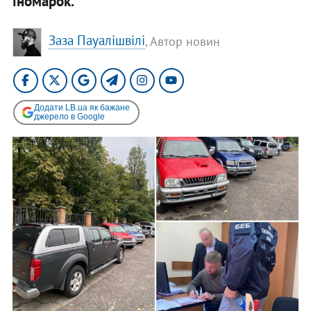
іномарок.
Заза Пауалішвілі
, Автор новин
Додати LB.ua як бажане
джерело в Google