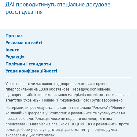
ДАІ проводитимуть спеціальне досудове
розслідування
Про нас
Реклама на сайті
Івенти
Редакція
Політики і стандарти
Угода конфіденційності
У разі повного чи часткового відтворення матеріалів пряме
гіперпосилання на LB.ua обов'язкове! Передрук, копіювання,
відтворення або інше використання матеріалів, що містять посилання на
агентство "Українськi Новини" й "Українська Фото Група", заборонено.
Матеріали, які розміщуються на сайті з позначкою "Реклама" / "Новини
компаній" / "Пресреліз" / "Promoted", є рекламними та публікуються на
правах реклами. Редакція може не поділяти погляди, які в них
представлені. Матеріали з плашкою СПЕЦПРОЄКТ є рекламними, проте
редакція бере участь у підготовці цього контенту і поділяє думки,
висловлені у цих матеріалах.