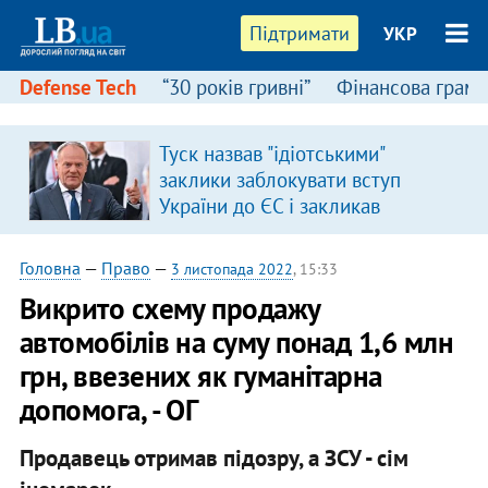
Підтримати
УКР
Defense Tech
“30 років гривні”
Фінансова грамо
Туск назвав "ідіотськими"
заклики заблокувати вступ
України до ЄС і закликав
припинити антиукраїнську
риторику
Головна
—
Право
—
3 листопада 2022
, 15:33
Викрито схему продажу
автомобілів на суму понад 1,6 млн
грн, ввезених як гуманітарна
допомога, - ОГ
Продавець отримав підозру, а ЗСУ - сім