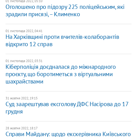
01 листопада 2022, 05:10
Оголошено про підозру 225 поліцейським, які
зрадили присязі, – Клименко
01 листопада 2022, 04:41
На Харківщині проти вчителів-колаборантів
відкрито 12 справ
01 листопада 2022, 03:31
Кіберполіція доєдналася до міжнародного
проєкту, що боротиметься з віртуальними
шахрайствами
31 жовтня 2022, 19:15
Суд заарештував ексголову ДФС Насірова до 17
грудня
28 жовтня 2022, 18:17
Справи Майдану: щодо екскерівника Київського