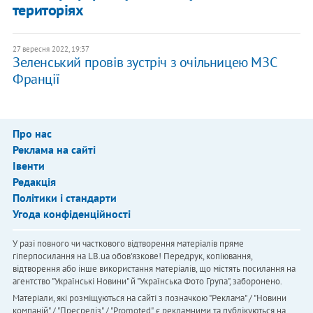
територіях
27 вересня 2022, 19:37
Зеленський провів зустріч з очільницею МЗС
Франції
Про нас
Реклама на сайті
Івенти
Редакція
Політики і стандарти
Угода конфіденційності
У разі повного чи часткового відтворення матеріалів пряме
гіперпосилання на LB.ua обов'язкове! Передрук, копіювання,
відтворення або інше використання матеріалів, що містять посилання на
агентство "Українськi Новини" й "Українська Фото Група", заборонено.
Матеріали, які розміщуються на сайті з позначкою "Реклама" / "Новини
компаній" / "Пресреліз" / "Promoted", є рекламними та публікуються на