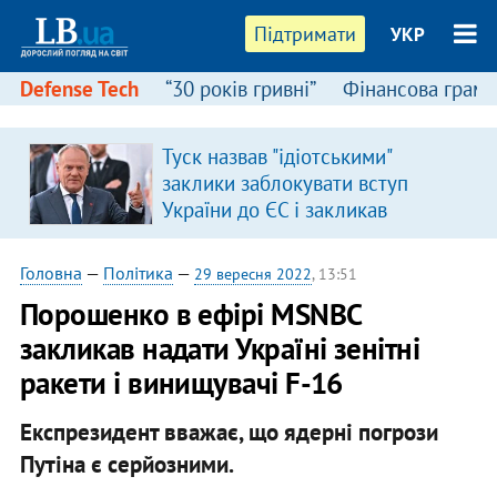
Підтримати
УКР
Defense Tech
“30 років гривні”
Фінансова грамо
Туск назвав "ідіотськими"
в
заклики заблокувати вступ
України до ЄС і закликав
припинити антиукраїнську
риторику
Головна
—
Політика
—
29 вересня 2022
, 13:51
Порошенко в ефірі MSNBC
закликав надати Україні зенітні
ракети і винищувачі F-16
Експрезидент вважає, що ядерні погрози
Путіна є серйозними.