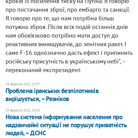
кроків із посилення тиску на Путіна. Я говорю
про постачання зброї, про ембарго та санкції.
Я говорю про те, що нам потрібна більш
потужна зброя. Після всіх подій останніх днів
нам обов’язково потрібно мати доступ до
реактивних винищувачів, до зенітних ракет. І
саме F-16 однозначно дасть ефект і припинить
російську присутність в українському небі", –
переконаний експрезидент.
29 вересня 2022, 13:37
​Проблема іранських безпілотників
вирішується, – Резніков
29 вересня 2022, 13:20
​Нова система інформування населення про
надзвичайні ситуації не порушує приватність
людей, – ДСНС