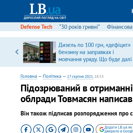
Defense Tech
“30 років гривні”
Фінансова
Дизель по 100 грн, «дефіцит»
уп
бензину на заправках і
мовчання уряду. Що буде далі
ку
цінами на пальне?
Головна
—
Політика
—
17 серпня 2021
, 18:53
Підозрюваний в отриманні 
облради Товмасян написав 
Він також підписав розпорядження про с
Додати LB.ua як
джерело в Googl