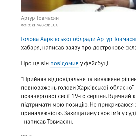
Артур Товмасян
ФОТО: KH.VGORODE.UA
Голова Харківської облради Артур Товмася
хабаря, написав заяву про дострокове ск
Про це він
повідомив
у фейсбуці.
"Прийняв відповідальне та виважене рішен
повноважень голови Харківської обласної
позачергової сесії 19-го серпня. Вдячний 
підтримати мою позицію. Не прикриваюся
приналежністю. Захищатиму своє ім’я у суді
- написав Товмасян.