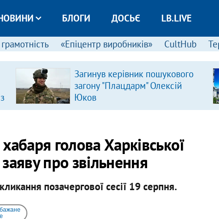
НОВИНИ
БЛОГИ
ДОСЬЄ
LB.LIVE
 грамотність
«Епіцентр виробників»
CultHub
Те
Загинув керівник пошукового
загону "Плацдарм" Олексій
 з
Юков
хабаря голова Харківської
заяву про звільнення
кликання позачергової сесії 19 серпня.
 бажане
e