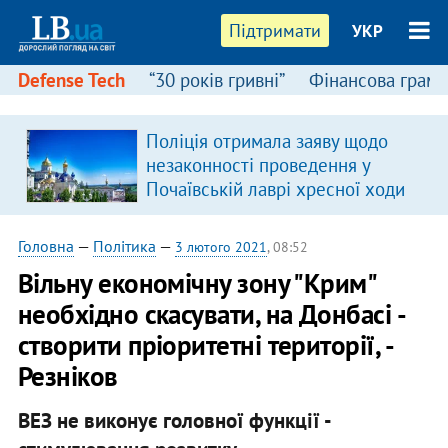
Підтримати
УКР
Defense Tech
“30 років гривні”
Фінансова грамо
Поліція отримала заяву щодо
я
незаконності проведення у
Почаївській лаврі хресної ходи
Головна
—
Політика
—
3 лютого 2021
, 08:52
Вільну економічну зону "Крим"
необхідно скасувати, на Донбасі -
створити пріоритетні території, -
Резніков
ВЕЗ не виконує головної функції -