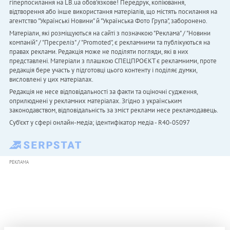
гіперпосилання на LB.ua обов'язкове! Передрук, копіювання,
відтворення або інше використання матеріалів, що містять посилання на
агентство "Українськi Новини" й "Українська Фото Група", заборонено.
Матеріали, які розміщуються на сайті з позначкою "Реклама" / "Новини
компаній" / "Пресреліз" / "Promoted", є рекламними та публікуються на
правах реклами. Редакція може не поділяти погляди, які в них
представлені. Матеріали з плашкою СПЕЦПРОЄКТ є рекламними, проте
редакція бере участь у підготовці цього контенту і поділяє думки,
висловлені у цих матеріалах.
Редакція не несе відповідальності за факти та оціночні судження,
оприлюднені у рекламних матеріалах. Згідно з українським
законодавством, відповідальність за зміст реклами несе рекламодавець.
Cуб'єкт у сфері онлайн-медіа; ідентифікатор медіа - R40-05097
РЕКЛАМА