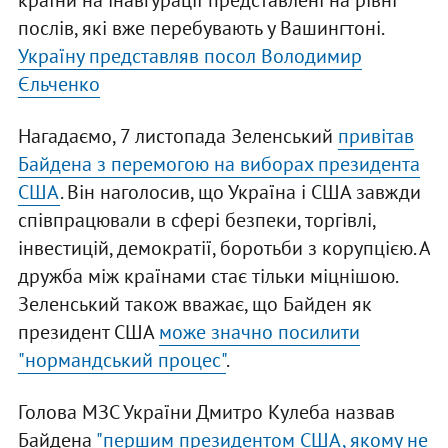
країни на інавгурації представлені на рівні
послів, які вже перебувають у Вашингтоні.
Україну представляв посол Володимир
Єльченко
Нагадаємо, 7 листопада Зеленський
привітав
Байдена з перемогою на виборах президента
США
. Він наголосив, що Україна і США завжди
співпрацювали в сфері безпеки, торгівлі,
інвестицій, демократії, боротьби з корупцією. А
дружба між країнами стає тільки міцнішою.
Зеленський також вважає, що Байден як
президент США
може значно посилити
"нормандський процес"
.
Голова МЗС України Дмитро Кулеба назвав
Байдена
"першим президентом США, якому не