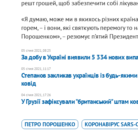
решт грошей, щоб забезпечити собі лікува
«Я думаю, може ми в якихось різних країн
горем, – і вони, які святкують перемогу то 
Порошенком», – резюмує п’ятий Президент
05 січня 2021, 08:25
За добу в Україні виявили 5 334 нових вип
05 січня 2021, 11:17
​Степанов закликав українців із будь-яким
ковід
04 січня 2021, 17:26
У Грузії зафіксували "британський" штам ко
ПЕТРО ПОРОШЕНКО
КОРОНАВІРУС SARS-C