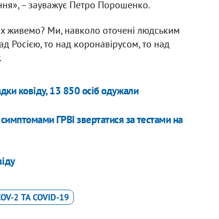
ння», – зауважує Петро Порошенко.
ах живемо? Ми, навколо оточені людським
над Росією, то над коронавірусом, то над
.
адки ковіду, 13 850 осіб одужали
и симптомами ГРВІ звертатися за тестами на
віду
OV-2 ТА COVID-19