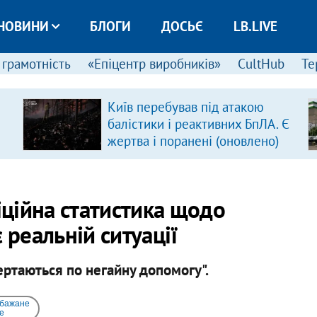
НОВИНИ
БЛОГИ
ДОСЬЄ
LB.LIVE
 грамотність
«Епіцентр виробників»
CultHub
Те
Київ перебував під атакою
балістики і реактивних БпЛА. Є
жертва і поранені (оновлено)
ційна статистика щодо
 реальній ситуації
ртаються по негайну допомогу".
 бажане
e