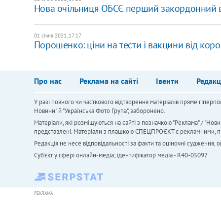
Нова очільниця ОБСЄ перший закордонний ві
01 січня 2021, 17:17
Порошенко: ціни на тести і вакцини від кор
Про нас
Реклама на сайті
Івенти
Редакц
У разі повного чи часткового відтворення матеріалів пряме гіперпо
Новини" й "Українська Фото Група", заборонено.
Матеріали, які розміщуються на сайті з позначкою "Реклама" / "Нови
представлені. Матеріали з плашкою СПЕЦПРОЄКТ є рекламними, проте
Редакція не несе відповідальності за факти та оціночні судження,
Cуб'єкт у сфері онлайн-медіа; ідентифікатор медіа - R40-05097
РЕКЛАМА