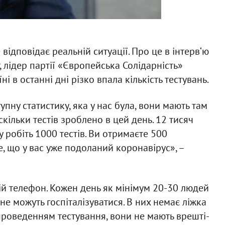
 відповідає реальній ситуації. Про це в інтерв‘ю
 лідер партії «Європейська Солідарність»
їні в останні дні різко впала кількість тестувань.
упну статистику, яка у нас була, вони мають там
скільки тестів зроблено в цей день. 12 тисяч
у робіть 1000 тестів. Ви отримаєте 500
е, що у вас уже подоланий коронавірус», –
ій телефон. Кожен день як мінімум 20-30 людей
не можуть госпіталізуватися. В них немає ліжка
 проведенням тестування, вони не мають врешті-