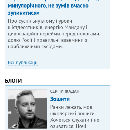
минулорічного, не зумів вчасно
зупинитися»
Про суспільну втому і уроки
шістдесятників, енергію Майдану і
цивілізаційні перейми перед пологами,
долю Росії і правильні взаємини з
найближчими сусідами.
Всі публікації
БЛОГИ
СЕРГІЙ ЖАДАН
Зошити
Ранки лежать, мов
школярські зошити.
Хочеться слухати і не
озиватися. Ночі