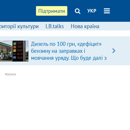
Підтримати
УКР
риторії культури
LB.talks
Нова країна
Дизель по 100 грн, «дефіцит»
бензину на заправках і
мовчання уряду. Що буде далі з
цінами на пальне?
РЕКЛАМА