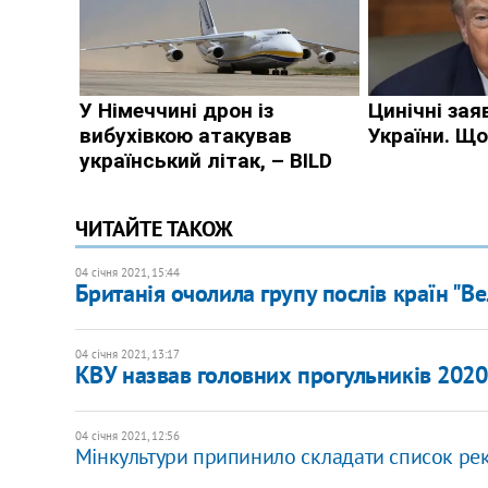
ЧИТАЙТЕ ТАКОЖ
04 січня 2021, 15:44
Британія очолила групу послів країн "Ве
04 січня 2021, 13:17
КВУ назвав головних прогульників 2020
04 січня 2021, 12:56
Мінкультури припинило складати список рек