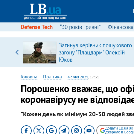
Defense Tech
“30 років гривні”
Фінансова
серця
Загинув керівник пошукового
 кави
загону "Плацдарм" Олексій
Юков
Головна
—
Політика
—
4 січня 2021
, 17:31
Порошенко вважає, що офі
коронавірусу не відповідає
"Кожен день як мінімум 20-30 людей зве
Додати LB.ua як
джерело в Googl