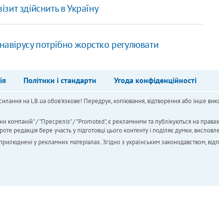
зит здійснить в Україну
онавірусу потрібно жорстко регулювати
ія
Політики і стандарти
Угода конфіденційності
силання на LB.ua обов'язкове! Передрук, копіювання, відтворення або інше вико
ни компаній" / "Пресреліз" / "Promoted", є рекламними та публікуються на права
 редакція бере участь у підготовці цього контенту і поділяє думки, висловле
 оприлюднені у рекламних матеріалах. Згідно з українським законодавством, від