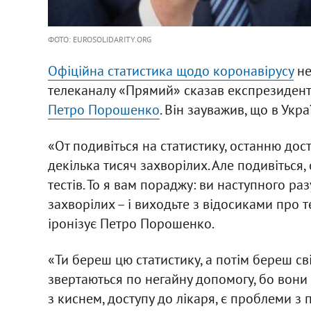
ФОТО: EUROSOLIDARITY.ORG
Офіційна статистика щодо коронавірусу
не
телеканалу «Прямий» сказав експрезидент,
Петро Порошенко
. Він зауважив, що в Укра
«От подивіться на статистику, останню дост
декілька тисяч захворілих. Але подивіться, 
тестів. То я вам пораджу: ви наступного раз
захворілих – і виходьте з відосиками про т
іронізує Петро Порошенко.
«Ти береш цю статистику, а потім береш св
звертаються по негайну допомогу, бо вони 
з киснем, доступу до лікаря, є проблеми з