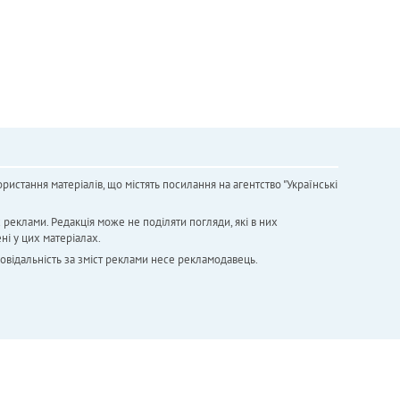
ристання матеріалів, що містять посилання на агентство "Українськi
х реклами. Редакція може не поділяти погляди, які в них
ні у цих матеріалах.
повідальність за зміст реклами несе рекламодавець.