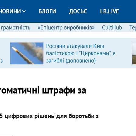
НОВИНИ
БЛОГИ
ДОСЬЄ
LB.LIVE
 грамотність
«Епіцентр виробників»
CultHub
Те
Росіяни атакували Київ
балістикою і "Цирконами", є
 з
загиблі (доповнено)
томатичні штрафи за
5 цифрових рішень" для боротьби з