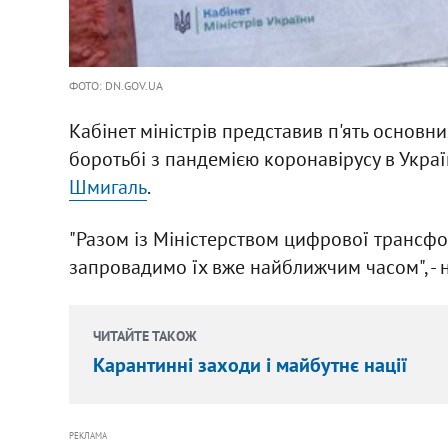
ФОТО: DN.GOV.UA
Кабінет міністрів представив п'ять основн
боротьбі з пандемією коронавірусу в Украї
Шмигаль
.
"Разом із Міністерством цифрової трансфо
запровадимо їх вже найближчим часом", - н
ЧИТАЙТЕ ТАКОЖ
Карантинні заходи і майбутнє нації
РЕКЛАМА