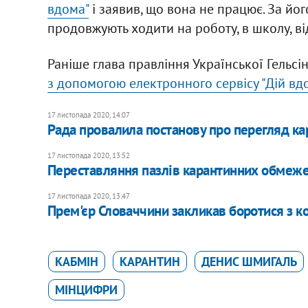
вдома"
і заявив, що вона не працює. За йог
продовжують ходити на роботу, в школу, від
Раніше глава правління Української Гельсі
з допомогою електронного сервісу "Дій вд
17 листопада 2020, 14:07
Рада провалила постанову про перегляд ка
17 листопада 2020, 13:52
Переставляння пазлів карантинних обмеже
17 листопада 2020, 13:47
Прем'єр Словаччини закликав боротися з ко
КАБМІН
КАРАНТИН
ДЕНИС ШМИГАЛЬ
МІНЦИФРИ