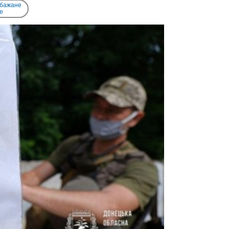
 бажане
e