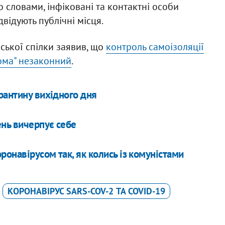
о словами, інфіковані та контактні особи
відують публічні місця.
нської спілки заявив, що
контроль самоізоляції
ома" незаконний
.
рантину вихідного дня
нь вичерпує себе
ронавірусом так, як колись із комуністами
КОРОНАВІРУС SARS-COV-2 ТА COVID-19