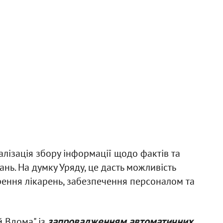
алізація збору інформації щодо фактів та
нь. На думку Уряду, це дасть можливість
ення лікарень, забезпечення персоналом та
запровадженням автоматичних
й Вдома" із