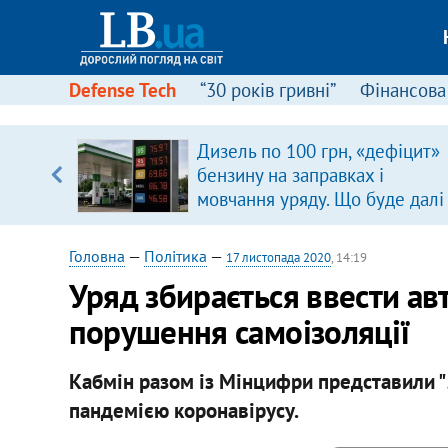
Defense Tech
“30 років гривні”
Фінансова
ою
Дизель по 100 грн, «дефіцит»
пЛА. Є
бензину на заправках і
лено)
мовчання уряду. Що буде далі
цінами на пальне?
Головна
—
Політика
—
17 листопада 2020
, 14:19
Уряд збирається ввести ав
порушення самоізоляції
Кабмін разом із Мінцифри представили "
пандемією коронавірусу.