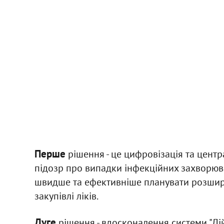
Перше
рішення - це цифровізація та центр
підозр про випадки інфекційних захворюва
швидше та ефективніше планувати розшир
закупівлі ліків.
Дуге
рішення - вдосконалення системи "Ді