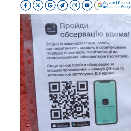
Додати LB.ua як
джерело в Googl