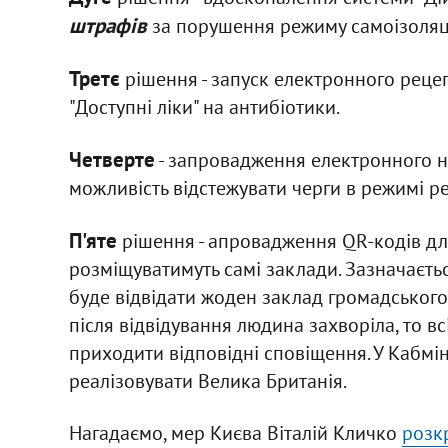
штрафів
за порушення режиму самоізоляці
Третє
рішення - запуск електронного реце
"Доступні ліки" на антибіотики.
Четверте
- запровадження електронного н
можливість відстежувати черги в режимі ре
П'яте
рішення - апровадження QR-кодів для
розміщуватимуть самі заклади. Зазначаєть
буде відвідати жоден заклад громадського
після відвідування людина захворіла, то вс
приходити відповідні сповіщення. У Кабмін
реалізовувати Велика Британія.
Нагадаємо, мер Києва Віталій Кличко
розк