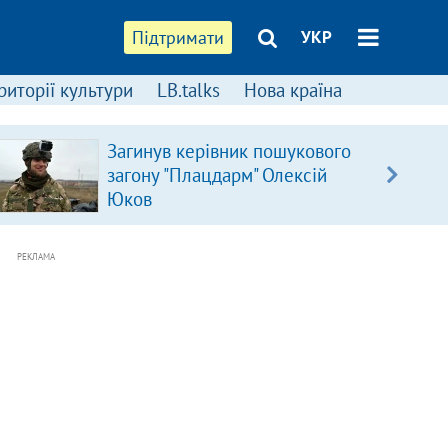
Підтримати
УКР
риторії культури
LB.talks
Нова країна
Загинув керівник пошукового
загону "Плацдарм" Олексій
Юков
РЕКЛАМА