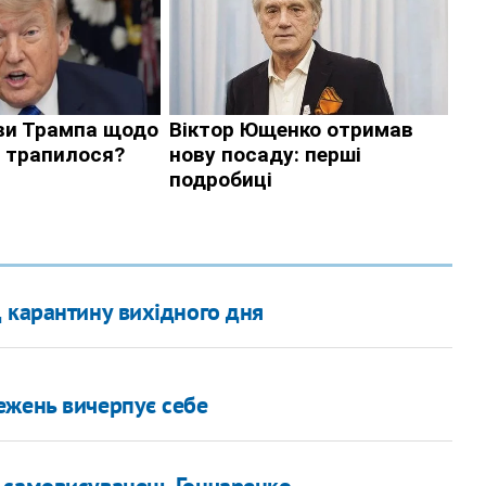
 карантину вихідного дня
ежень вичерпує себе
 самовисуванець Гончаренко