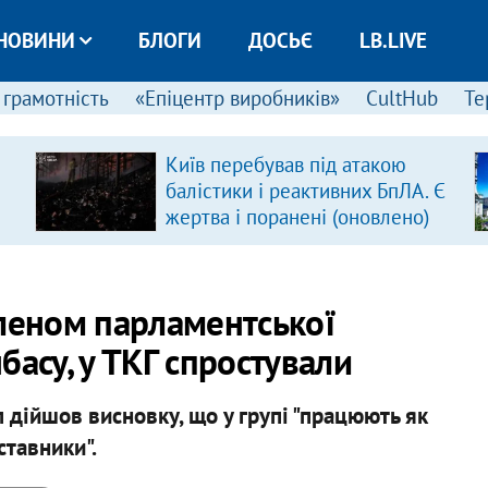
НОВИНИ
БЛОГИ
ДОСЬЄ
LB.LIVE
 грамотність
«Епіцентр виробників»
CultHub
Те
Київ перебував під атакою
балістики і реактивних БпЛА. Є
жертва і поранені (оновлено)
членом парламентської
басу, у ТКГ спростували
п дійшов висновку, що у групі "працюють як
ставники".