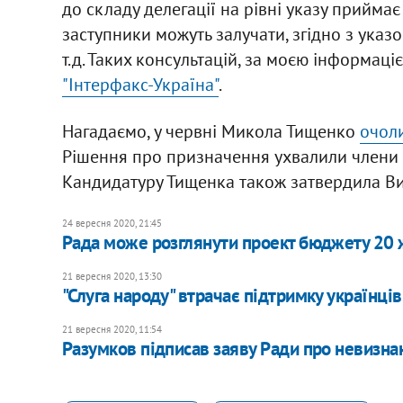
до складу делегації на рівні указу приймає 
заступники можуть залучати, згідно з указо
т.д. Таких консультацій, за моєю інформаціє
"Інтерфакс-Україна"
.
Нагадаємо, у червні Микола Тищенко
очоли
Рішення про призначення ухвалили члени па
Кандидатуру Тищенка також затвердила Ви
24 вересня 2020, 21:45
Рада може розглянути проект бюджету 20 
21 вересня 2020, 13:30
"Слуга народу" втрачає підтримку українців
21 вересня 2020, 11:54
Разумков підписав заяву Ради про невизнан