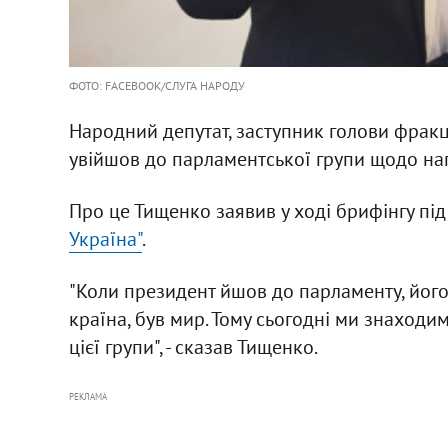
ФОТО: FACEBOOK/СЛУГА НАРОДУ
Народний депутат, заступник голови фракці
увійшов до парламентської групи щодо на
Про це Тищенко заявив у ході брифінгу під
Україна"
.
"Коли президент йшов до парламенту, його
країна, був мир. Тому сьогодні ми знаходим
цієї групи", - сказав Тищенко.
РЕКЛАМА