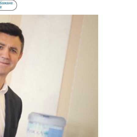
 бажане
e