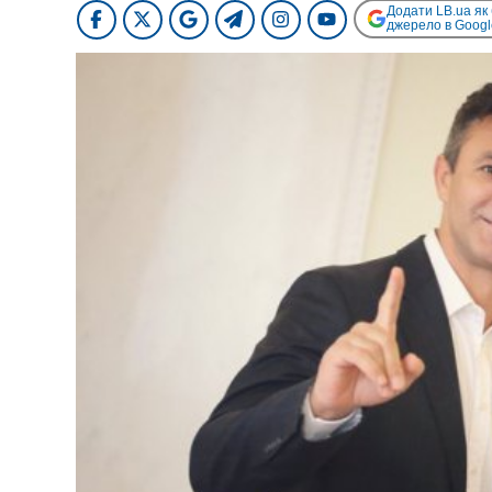
Додати LB.ua як
джерело в Googl