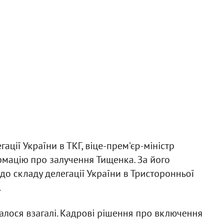
ції України в ТКГ, віце-прем'єр-міністр
рмацію про залучення Тищенка. За його
о складу делегації України в Тристоронньої
.
валося взагалі. Кадрові рішення про включення