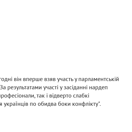
одні він вперше взяв участь у парламентській
За результатами участі у засіданні нардеп
рофесіонали, так і відверто слабкі
 українців по обидва боки конфлікту".