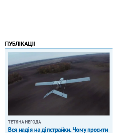
ПУБЛІКАЦІЇ
ТЕТЯНА НЕГОДА
Вся надія на діпстрайки. Чому просити