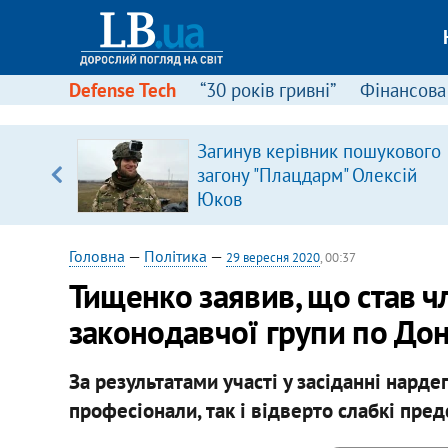
Defense Tech
“30 років гривні”
Фінансова
Загинув керівник пошукового
, є
загону "Плацдарм" Олексій
Юков
Головна
—
Політика
—
29 вересня 2020
, 00:37
Тищенко заявив, що став 
законодавчої групи по Дон
За результатами участі у засіданні нарде
професіонали, так і відверто слабкі пред