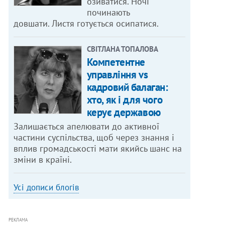
озиватися. Ночі
починають
довшати. Листя готується осипатися.
СВІТЛАНА ТОПАЛОВА
Компетентне
управління vs
кадровий балаган:
хто, як і для чого
керує державою
Залишається апелювати до активної
частини суспільства, щоб через знання і
вплив громадськості мати якийсь шанс на
зміни в країні.
Усі дописи блогів
РЕКЛАМА