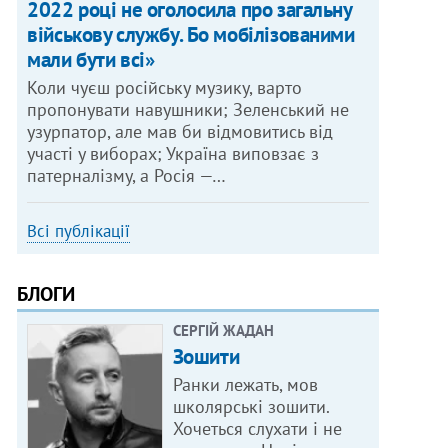
2022 році не оголосила про загальну
військову службу. Бо мобілізованими
мали бути всі»
Коли чуєш російську музику, варто
пропонувати навушники; Зеленський не
узурпатор, але мав би відмовитись від
участі у виборах; Україна виповзає з
патерналізму, а Росія —…
Всі публікації
БЛОГИ
СЕРГІЙ ЖАДАН
Зошити
Ранки лежать, мов
школярські зошити.
Хочеться слухати і не