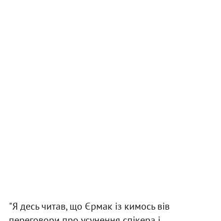
"Я десь читав, що Єрмак із кимось вів
переговори про усунення спікера і