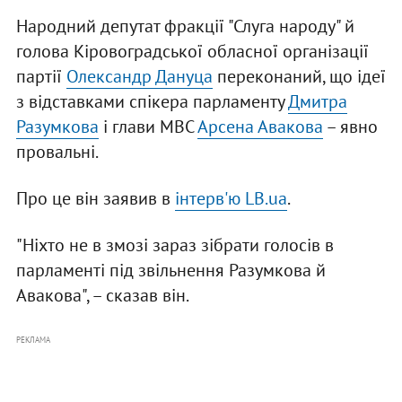
Народний депутат фракції "Слуга народу" й
голова Кіровоградської обласної організації
партії
Олександр Дануца
переконаний, що ідеї
з відставками спікера парламенту
Дмитра
Разумкова
і глави МВС
Арсена Авакова
– явно
провальні.
Про це він заявив в
інтерв'ю LB.ua
.
"Ніхто не в змозі зараз зібрати голосів в
парламенті під звільнення Разумкова й
Авакова", – сказав він.
РЕКЛАМА