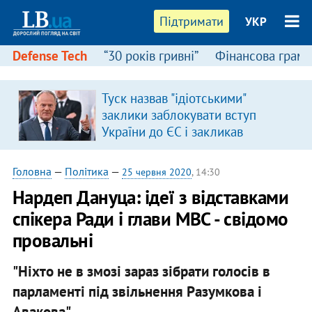
Підтримати
УКР
Defense Tech
“30 років гривні”
Фінансова грамо
Туск назвав "ідіотськими"
я
заклики заблокувати вступ
України до ЄС і закликав
припинити антиукраїнську
риторику
Головна
—
Політика
—
25 червня 2020
, 14:30
Нардеп Дануца: ідеї з відставками
спікера Ради і глави МВС - свідомо
провальні
"Ніхто не в змозі зараз зібрати голосів в
парламенті під звільнення Разумкова і
Авакова".