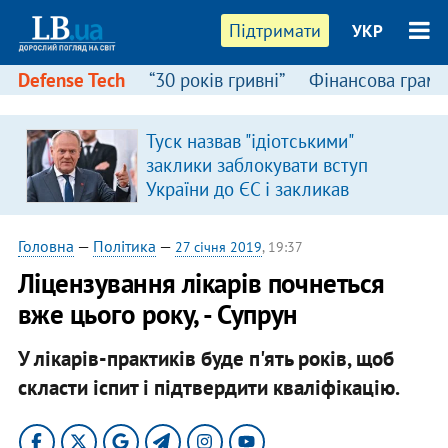
Підтримати
УКР
Defense Tech
“30 років гривні”
Фінансова грамо
Туск назвав "ідіотськими"
в
заклики заблокувати вступ
України до ЄС і закликав
припинити антиукраїнську
риторику
Головна
—
Політика
—
27 січня 2019
, 19:37
Ліцензування лікарів почнеться
вже цього року, - Супрун
У лікарів-практиків буде п'ять років, щоб
скласти іспит і підтвердити кваліфікацію.