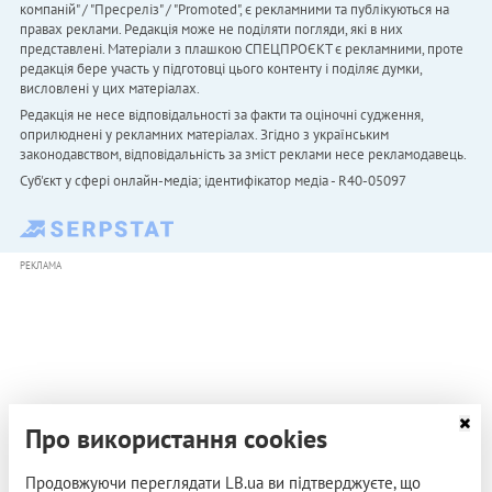
компаній" / "Пресреліз" / "Promoted", є рекламними та публікуються на
правах реклами. Редакція може не поділяти погляди, які в них
представлені. Матеріали з плашкою СПЕЦПРОЄКТ є рекламними, проте
редакція бере участь у підготовці цього контенту і поділяє думки,
висловлені у цих матеріалах.
Редакція не несе відповідальності за факти та оціночні судження,
оприлюднені у рекламних матеріалах. Згідно з українським
законодавством, відповідальність за зміст реклами несе рекламодавець.
Cуб'єкт у сфері онлайн-медіа; ідентифікатор медіа - R40-05097
РЕКЛАМА
Про використання cookies
Продовжуючи переглядати LB.ua ви підтверджуєте, що