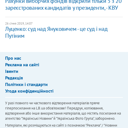
Рахунки виборчих фондів відкрили тільки 5 з 20
зареєстрованих кандидатів у президенти, - КВУ
26 січня 2019, 14:07
Луценко: суд над Януковичем - це суд і над
Путіним
Про нас
Реклама на сайті
Івенти
Редакція
Політики і стандарти
Угода конфіденційності
У разі повного чи часткового відтворення матеріалів пряме
гіперпосилання на LB.ua обов'язкове! Передрук, копіювання,
відтворення або інше використання матеріалів, що містять посилання на
агентство "Українськi Новини" й "Українська Фото Група", заборонено.
Матеріали, які розміщуються на сайті з позначкою "Реклама" / "Новини