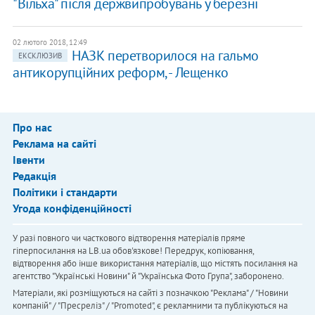
"Вільха" після держвипробувань у березні
02 лютого 2018, 12:49
НАЗК перетворилося на гальмо
ЕКСКЛЮЗИВ
антикорупційних реформ, - Лещенко
Про нас
Реклама на сайті
Івенти
Редакція
Політики і стандарти
Угода конфіденційності
У разі повного чи часткового відтворення матеріалів пряме
гіперпосилання на LB.ua обов'язкове! Передрук, копіювання,
відтворення або інше використання матеріалів, що містять посилання на
агентство "Українськi Новини" й "Українська Фото Група", заборонено.
Матеріали, які розміщуються на сайті з позначкою "Реклама" / "Новини
компаній" / "Пресреліз" / "Promoted", є рекламними та публікуються на