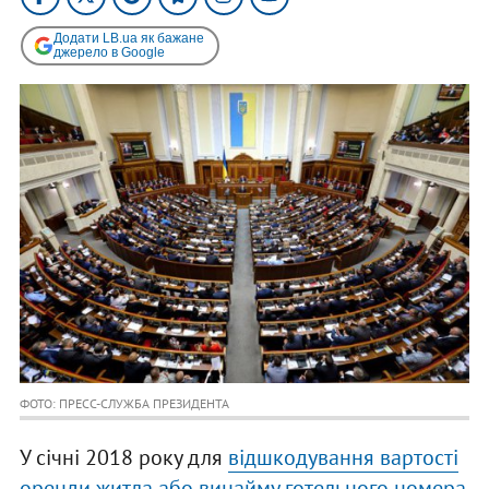
Додати LB.ua як бажане
джерело в Google
ФОТО: ПРЕСС-СЛУЖБА ПРЕЗИДЕНТА
У січні 2018 року для
відшкодування вартості
оренди житла або винайму готельного номера