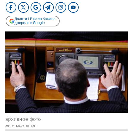
Додати LB.ua як бажане
джерело в Google
архивное фото
ФОТО: МАКС ЛЕВИН