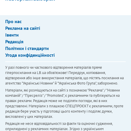
Про нас
Реклама на сайті
Івенти
Редакція
Політики і стандарти
Угода конфіденційності
У разі повного чи часткового відтворення матеріалів пряме
гіперпосилання на LB.ua обов'язкове! Передрук, копіювання,
відтворення або інше використання матеріалів, що містять посилання на
агентство "Українськi Новини" й "Українська Фото Група", заборонено.
Матеріали, які розміщуються на сайті з позначкою "Реклама" / "Новини
компаній" / "Пресреліз" / "Promoted", є рекламними та публікуються на
правах реклами. Редакція може не поділяти погляди, які в них
представлені. Матеріали з плашкою СПЕЦПРОЄКТ є рекламними, проте
редакція бере участь у підготовці цього контенту і поділяє думки,
висловлені у цих матеріалах.
Редакція не несе відповідальності за факти та оціночні судження,
оприлюднені у рекламних матеріалах. Згідно з українським