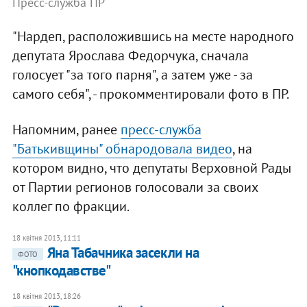
Пресс-служба ПР
"Нардеп, расположившись на месте народного
депутата Ярослава Федорчука, сначала
голосует "за того парня", а затем уже - за
самого себя", - прокомментировали фото в ПР.
Напомним, ранее
пресс-служба
"Батькивщины" обнародовала видео
, на
котором видно, что депутаты Верховной Рады
от Партии регионов голосовали за своих
коллег по фракции.
18 квітня 2013, 11:11
Яна Табачника засекли на
ФОТО
"кнопкодавстве"
18 квітня 2013, 18:26