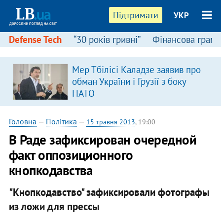
Підтримати
УКР
Defense Tech
“30 років гривні”
Фінансова грамо
Мер Тбілісі Каладзе заявив про
я
обман України і Грузії з боку
НАТО
Головна
—
Політика
—
15 травня 2013
, 19:00
В Раде зафиксирован очередной
факт оппозиционного
кнопкодавства
"Кнопкодавство" зафиксировали фотографы
из ложи для прессы