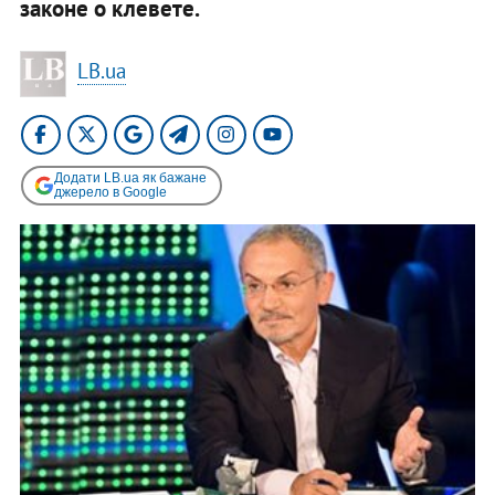
законе о клевете.
LB.ua
Додати LB.ua як бажане
джерело в Google