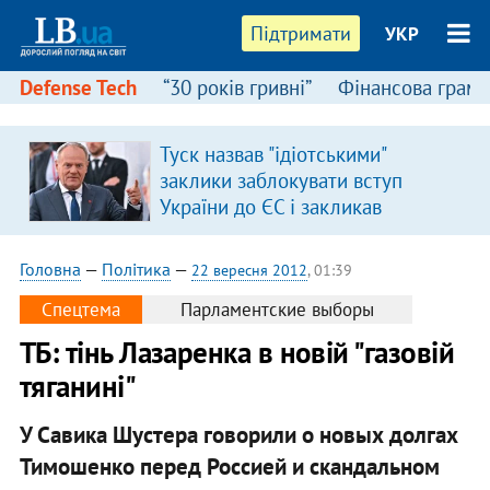
Підтримати
УКР
Defense Tech
“30 років гривні”
Фінансова грамо
Туск назвав "ідіотськими"
заклики заблокувати вступ
України до ЄС і закликав
припинити антиукраїнську
риторику
Головна
—
Політика
—
22 вересня 2012
, 01:39
Спецтема
Парламентские выборы
ТБ: тінь Лазаренка в новій "газовій
тяганині"
У Савика Шустера говорили о новых долгах
Тимошенко перед Россией и скандальном