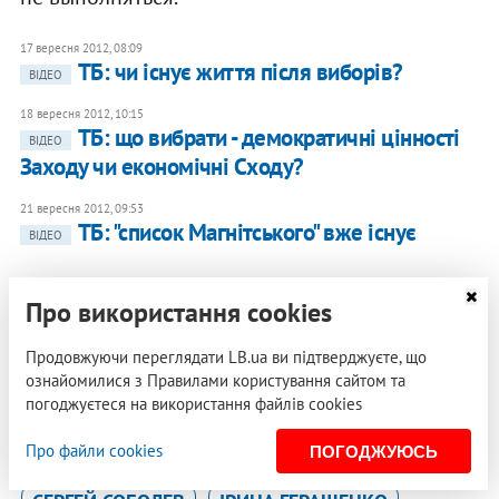
17 вересня 2012, 08:09
ТБ: чи існує життя після виборів?
ВІДЕО
18 вересня 2012, 10:15
ТБ: що вибрати - демократичні цінності
ВІДЕО
Заходу чи економічні Сходу?
21 вересня 2012, 09:53
ТБ: "список Магнітського" вже існує
ВІДЕО
Про використання cookies
LB.ua
Продовжуючи переглядати LB.ua ви підтверджуєте, що
ознайомилися з Правилами користування сайтом та
погоджуєтеся на використання файлів cookies
ТЕЛЕБАЧЕННЯ
ЮЛІЯ ТИМОШЕНКО
ВІДЕО
Про файли cookies
ПОГОДЖУЮСЬ
КПУ
ПАРЛАМЕНТСЬКІ ВИБОРИ