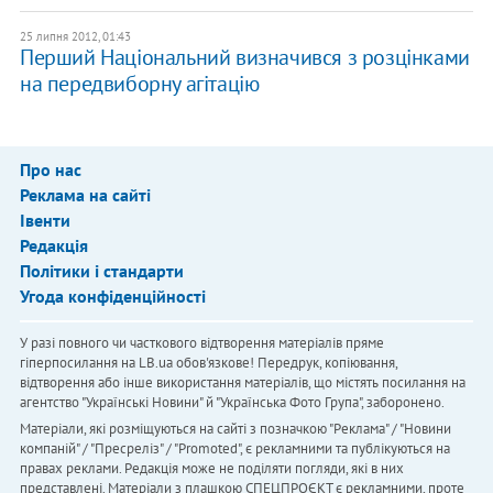
25 липня 2012, 01:43
Перший Національний визначився з розцінками
на передвиборну агітацію
Про нас
Реклама на сайті
Івенти
Редакція
Політики і стандарти
Угода конфіденційності
У разі повного чи часткового відтворення матеріалів пряме
гіперпосилання на LB.ua обов'язкове! Передрук, копіювання,
відтворення або інше використання матеріалів, що містять посилання на
агентство "Українськi Новини" й "Українська Фото Група", заборонено.
Матеріали, які розміщуються на сайті з позначкою "Реклама" / "Новини
компаній" / "Пресреліз" / "Promoted", є рекламними та публікуються на
правах реклами. Редакція може не поділяти погляди, які в них
представлені. Матеріали з плашкою СПЕЦПРОЄКТ є рекламними, проте