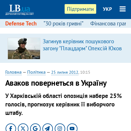
Підтримати
УКР
Defense Tech
“30 років гривні”
Фінансова грамо
Загинув керівник пошукового
загону "Плацдарм" Олексій Юков
Головна
—
Політика
—
25 липня 2012
, 10:15
Аваков повернеться в Україну
У Харківській області опозиція набере 25%
голосів, прогнозує керівник її виборчого
штабу.