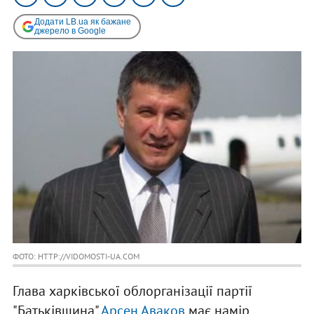
Додати LB.ua як бажане
джерело в Google
ФОТО: HTTP://VIDOMOSTI-UA.COM
Глава харківської облорганізації партії
"Батьківщина"
Арсен Аваков
має намір