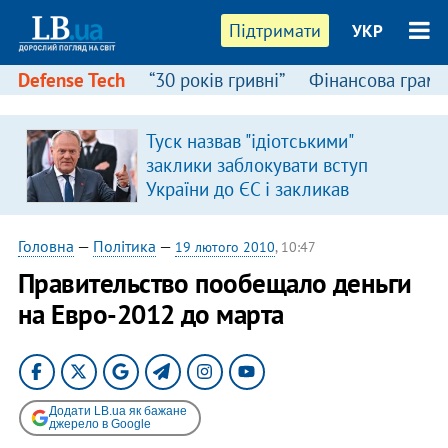
Підтримати
УКР
Defense Tech
“30 років гривні”
Фінансова грамо
Туск назвав "ідіотськими"
я
заклики заблокувати вступ
України до ЄС і закликав
припинити антиукраїнську
риторику
Головна
—
Політика
—
19 лютого 2010
, 10:47
Правительство пообещало деньги
на Евро-2012 до марта
Додати LB.ua як бажане
джерело в Google