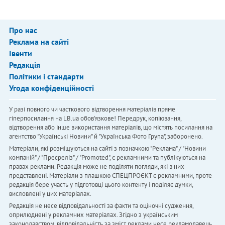
Про нас
Реклама на сайті
Івенти
Редакція
Політики і стандарти
Угода конфіденційності
У разі повного чи часткового відтворення матеріалів пряме
гіперпосилання на LB.ua обов'язкове! Передрук, копіювання,
відтворення або інше використання матеріалів, що містять посилання на
агентство "Українськi Новини" й "Українська Фото Група", заборонено.
Матеріали, які розміщуються на сайті з позначкою "Реклама" / "Новини
компаній" / "Пресреліз" / "Promoted", є рекламними та публікуються на
правах реклами. Редакція може не поділяти погляди, які в них
представлені. Матеріали з плашкою СПЕЦПРОЄКТ є рекламними, проте
редакція бере участь у підготовці цього контенту і поділяє думки,
висловлені у цих матеріалах.
Редакція не несе відповідальності за факти та оціночні судження,
оприлюднені у рекламних матеріалах. Згідно з українським
законодавством, відповідальність за зміст реклами несе рекламодавець.