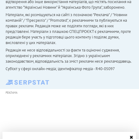
відтворення або інше використання матеріалів, що містять посилання на
агентство "Українськi Новини" й "Українська Фото Група", заборонено.
Матеріали, які розміщуються на сайті з позначкою "Реклама" / "Новини
компаній" / "Пресреліз" / "Promoted", є рекламними та публікуються на
правах реклами. Редакція може не поділяти погляди, які в них
представлені. Матеріали з плашкою СПЕЦПРОЄКТ є рекламними, проте
редакція бере участь у підготовці цього контенту і поділяє думки,
висловлені у цих матеріалах.
Редакція не несе відповідальності за факти та оціночні судження,
оприлюднені у рекламних матеріалах. Згідно з українським
законодавством, відповідальність за зміст реклами несе рекламодавець.
Cуб'єкт у сфері онлайн-медіа; ідентифікатор медіа - R40-05097
РЕКЛАМА