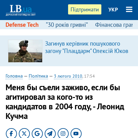
Підтримати
УКР
Defense Tech
“30 років гривні”
Фінансова грамо
Загинув керівник пошукового
загону "Плацдарм" Олексій Юков
Головна
—
Політика
—
3 лютого 2010
, 17:54
Меня бы съели заживо, если бы
агитировал за кого-то из
кандидатов в 2004 году, - Леонид
Кучма