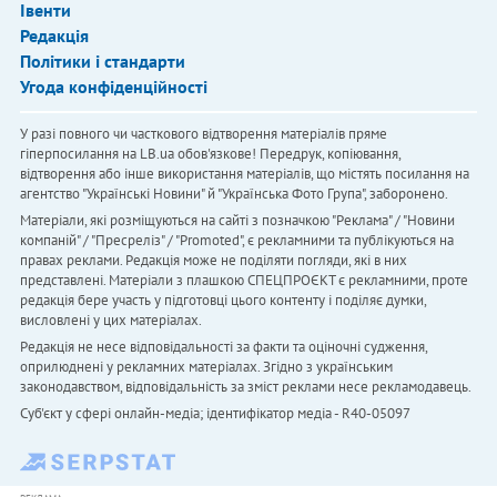
Івенти
Редакція
Політики і стандарти
Угода конфіденційності
У разі повного чи часткового відтворення матеріалів пряме
гіперпосилання на LB.ua обов'язкове! Передрук, копіювання,
відтворення або інше використання матеріалів, що містять посилання на
агентство "Українськi Новини" й "Українська Фото Група", заборонено.
Матеріали, які розміщуються на сайті з позначкою "Реклама" / "Новини
компаній" / "Пресреліз" / "Promoted", є рекламними та публікуються на
правах реклами. Редакція може не поділяти погляди, які в них
представлені. Матеріали з плашкою СПЕЦПРОЄКТ є рекламними, проте
редакція бере участь у підготовці цього контенту і поділяє думки,
висловлені у цих матеріалах.
Редакція не несе відповідальності за факти та оціночні судження,
оприлюднені у рекламних матеріалах. Згідно з українським
законодавством, відповідальність за зміст реклами несе рекламодавець.
Cуб'єкт у сфері онлайн-медіа; ідентифікатор медіа - R40-05097