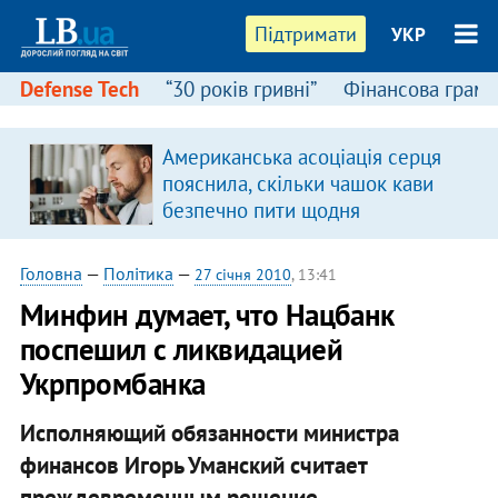
Підтримати
УКР
Defense Tech
“30 років гривні”
Фінансова грамо
Американська асоціація серця
пояснила, скільки чашок кави
безпечно пити щодня
Головна
—
Політика
—
27 січня 2010
, 13:41
Минфин думает, что Нацбанк
поспешил с ликвидацией
Укрпромбанка
Исполняющий обязанности министра
финансов Игорь Уманский считает
преждевременным решение