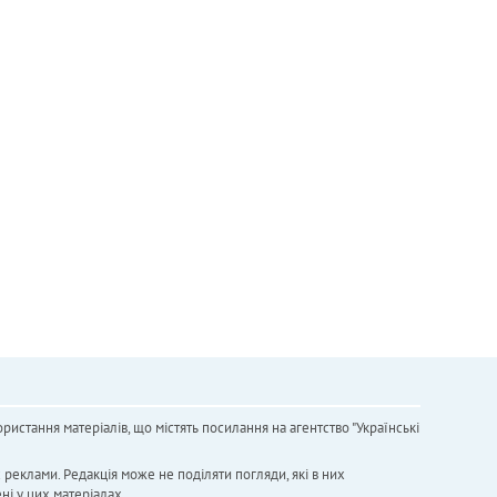
ристання матеріалів, що містять посилання на агентство "Українськi
х реклами. Редакція може не поділяти погляди, які в них
ні у цих матеріалах.