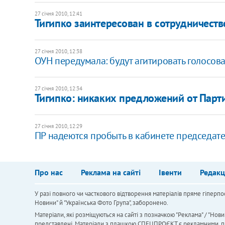
27 січня 2010, 12:41
Тигипко заинтересован в сотрудничеств
27 січня 2010, 12:38
ОУН передумала: будут агитировать голосова
27 січня 2010, 12:34
Тигипко: никаких предложений от Парт
27 січня 2010, 12:29
ПР надеются пробыть в кабинете председате
Про нас
Реклама на сайті
Івенти
Редакц
У разі повного чи часткового відтворення матеріалів пряме гіперпо
Новини" й "Українська Фото Група", заборонено.
Матеріали, які розміщуються на сайті з позначкою "Реклама" / "Нови
представлені. Матеріали з плашкою СПЕЦПРОЄКТ є рекламними, проте