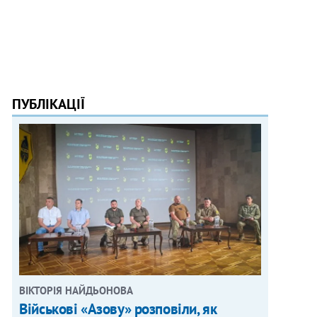
ПУБЛІКАЦІЇ
ВІКТОРІЯ НАЙДЬОНОВА
Військові «Азову» розповіли, як