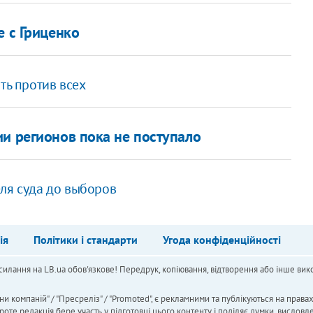
е с Гриценко
ть против всех
ии регионов пока не поступало
ля суда до выборов
ія
Політики і стандарти
Угода конфіденційності
силання на LB.ua обов'язкове! Передрук, копіювання, відтворення або інше вико
ни компаній" / "Пресреліз" / "Promoted", є рекламними та публікуються на права
 редакція бере участь у підготовці цього контенту і поділяє думки, висловле