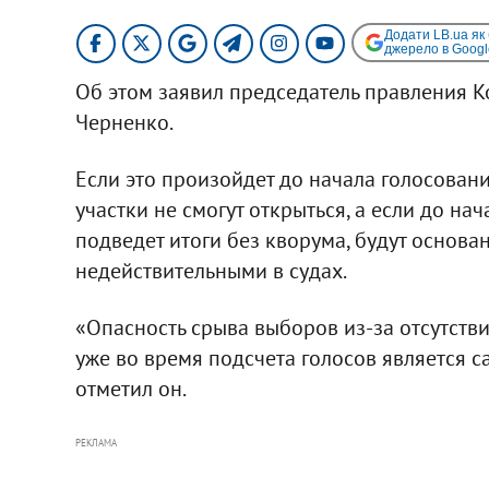
Додати LB.ua як
джерело в Googl
Об этом заявил председатель правления К
Черненко.
Если это произойдет до начала голосовани
участки не смогут открыться, а если до на
подведет итоги без кворума, будут основ
недействительными в судах.
«Опасность срыва выборов из-за отсутств
уже во время подсчета голосов является с
отметил он.
РЕКЛАМА