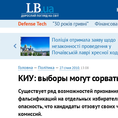
Defense Tech
“30 років гривні”
Фінансова
ового
Поліція отримала заяву щодо
ій
незаконності проведення у
Почаївській лаврі хресної ход
Головна
—
Політика
—
27 січня 2010
, 13:08
КИУ: выборы могут сорват
Существует ряд возможностей признани
фальсификаций на отдельных избирательн
опасность, что кандидаты отзовут своих
комиссий.