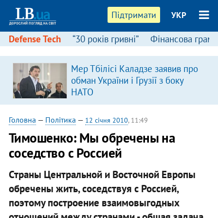
Підтримати
УКР
Defense Tech
“30 років гривні”
Фінансова грамо
Мер Тбілісі Каладзе заявив про
обман України і Грузії з боку
НАТО
Головна
—
Політика
—
12 січня 2010
, 11:49
Тимошенко: Мы обречены на
соседство с Россией
Страны Центральной и Восточной Европы
обречены жить, соседствуя с Россией,
поэтому построение взаимовыгодных
отношений между странами - общая задача