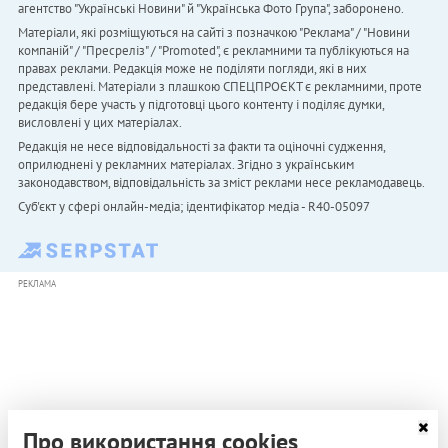
агентство "Українськi Новини" й "Українська Фото Група", заборонено.
Матеріали, які розміщуються на сайті з позначкою "Реклама" / "Новини
компаній" / "Пресреліз" / "Promoted", є рекламними та публікуються на
правах реклами. Редакція може не поділяти погляди, які в них
представлені. Матеріали з плашкою СПЕЦПРОЄКТ є рекламними, проте
редакція бере участь у підготовці цього контенту і поділяє думки,
висловлені у цих матеріалах.
Редакція не несе відповідальності за факти та оціночні судження,
оприлюднені у рекламних матеріалах. Згідно з українським
законодавством, відповідальність за зміст реклами несе рекламодавець.
Cуб'єкт у сфері онлайн-медіа; ідентифікатор медіа - R40-05097
РЕКЛАМА
Про використання cookies