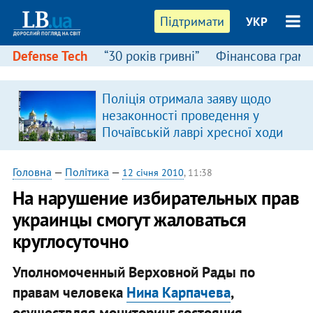
Підтримати
УКР
Defense Tech
“30 років гривні”
Фінансова грамо
Поліція отримала заяву щодо
в
незаконності проведення у
Почаївській лаврі хресної ходи
Головна
—
Політика
—
12 січня 2010
, 11:38
На нарушение избирательных прав
украинцы смогут жаловаться
круглосуточно
Уполномоченный Верховной Рады по
правам человека
Нина Карпачева
,
осуществляя мониторинг состояния