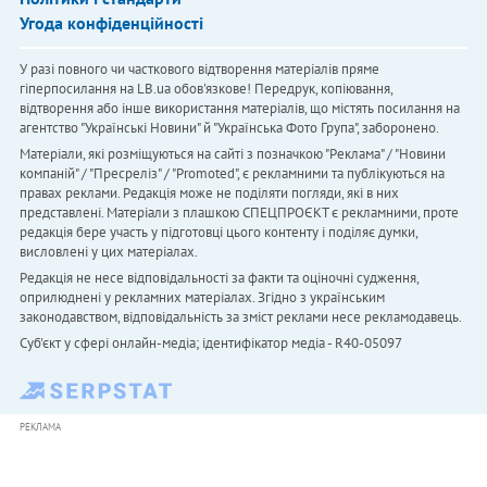
Угода конфіденційності
У разі повного чи часткового відтворення матеріалів пряме
гіперпосилання на LB.ua обов'язкове! Передрук, копіювання,
відтворення або інше використання матеріалів, що містять посилання на
агентство "Українськi Новини" й "Українська Фото Група", заборонено.
Матеріали, які розміщуються на сайті з позначкою "Реклама" / "Новини
компаній" / "Пресреліз" / "Promoted", є рекламними та публікуються на
правах реклами. Редакція може не поділяти погляди, які в них
представлені. Матеріали з плашкою СПЕЦПРОЄКТ є рекламними, проте
редакція бере участь у підготовці цього контенту і поділяє думки,
висловлені у цих матеріалах.
Редакція не несе відповідальності за факти та оціночні судження,
оприлюднені у рекламних матеріалах. Згідно з українським
законодавством, відповідальність за зміст реклами несе рекламодавець.
Cуб'єкт у сфері онлайн-медіа; ідентифікатор медіа - R40-05097
РЕКЛАМА