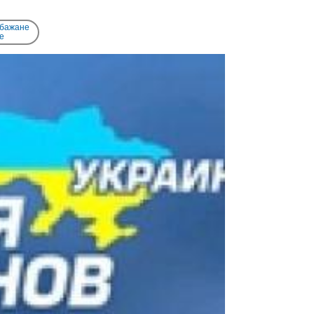
 бажане
e