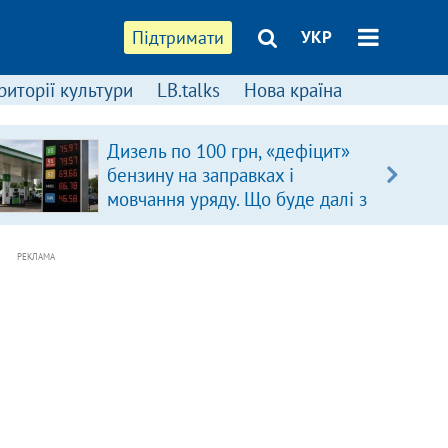
Підтримати
УКР
риторії культури
LB.talks
Нова країна
Дизель по 100 грн, «дефіцит»
бензину на заправках і
мовчання уряду. Що буде далі з
цінами на пальне?
РЕКЛАМА