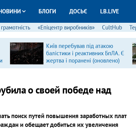
НОВИНИ
БЛОГИ
ДОСЬЄ
LB.LIVE
 грамотність
«Епіцентр виробників»
CultHub
Те
Київ перебував під атакою
балістики і реактивних БпЛА. Є
и
жертва і поранені (оновлено)
рубила о своей победе над
чать поиск путей повышения заработных плат
раждан и обещает добиться их увеличения