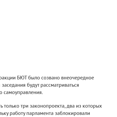
фракции БЮТ было созвано внеочередное
я заседания будут рассматриваться
о самоуправления.
ь только три законопроекта, два из которых
ольку работу парламента заблокировали