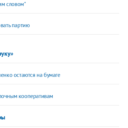
им словом"
вать партию
руку»
енко остаются на бумаге
лочным кооперативам
ры