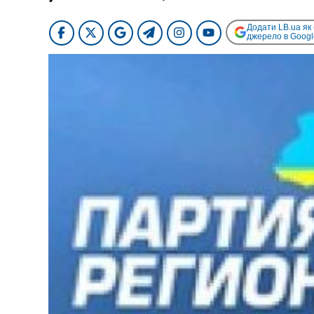
Додати LB.ua як
джерело в Googl