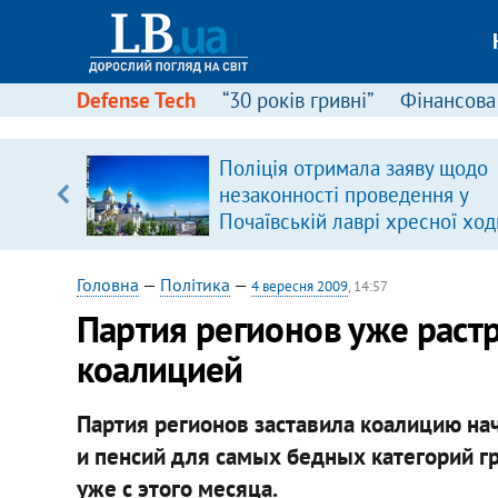
Defense Tech
“30 років гривні”
Фінансова
серця
Поліція отримала заяву щодо
 кави
незаконності проведення у
Почаївській лаврі хресної ход
Головна
—
Політика
—
4 вересня 2009
, 14:57
Партия регионов уже раст
коалицией
Партия регионов заставила коалицию на
и пенсий для самых бедных категорий г
уже с этого месяца.