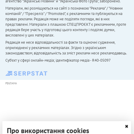
агентство "Українськi Новини" й "Українська Фото Група", заборонено.
Матеріали, які розміщуються на сайті з позначкою "Реклама" / "Новини
компаній" / "Пресреліз" / "Promoted", є рекламними та публікуються на
правах реклами. Редакція може не поділяти погляди, які в них
представлені. Матеріали з плашкою СПЕЦПРОЄКТ є рекламними, проте
редакція бере участь у підготовці цього контенту і поділяє думки,
висловлені у цих матеріалах.
Редакція не несе відповідальності за факти та оціночні судження,
оприлюднені у рекламних матеріалах. Згідно з українським
законодавством, відповідальність за зміст реклами несе рекламодавець.
Cуб'єкт у сфері онлайн-медіа; ідентифікатор медіа - R40-05097
РЕКЛАМА
Про використання cookies