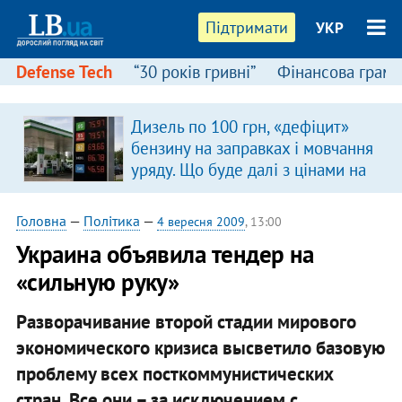
Підтримати
УКР
Defense Tech
“30 років гривні”
Фінансова грамо
Дизель по 100 грн, «дефіцит»
бензину на заправках і мовчання
уряду. Що буде далі з цінами на
пальне?
Головна
—
Політика
—
4 вересня 2009
, 13:00
Украина объявила тендер на
«сильную руку»
Разворачивание второй стадии мирового
экономического кризиса высветило базовую
проблему всех посткоммунистических
стран. Все они – за исключением с