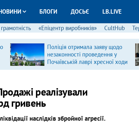
НОВИНИ
БЛОГИ
ДОСЬЄ
LB.LIVE
 грамотність
«Епіцентр виробників»
CultHub
Те
ро
Поліція отримала заяву щодо
незаконності проведення у
Почаївській лаврі хресної ходи
.Продажі реалізували
рд гривень
іквідації наслідків збройної агресії.