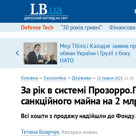
Defense Tech
“30 років гривні”
Фінансова
ового
Мер Тбілісі Каладзе заявив п
ій
обман України і Грузії з боку
НАТО
Головна
—
Економіка
—
Держава
—
22 травня 2025
, 11:18
За рік в системі Прозорро
санкційного майна на 2 мл
Всі кошти з продажу надійшли до Фонду л
Тетяна Боярчук
, Авторка новин