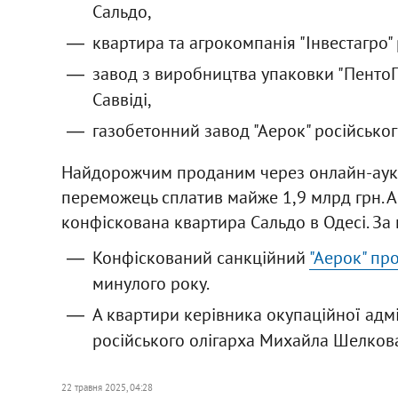
Сальдо,
квартира та агрокомпанія "Інвестагро"
завод з виробництва упаковки "ПентоП
Саввіді,
газобетонний завод "Аерок" російсько
Найдорожчим проданим через онлайн-аукці
переможець сплатив майже 1,9 млрд грн. 
конфіскована квартира Сальдо в Одесі. За 
Конфіскований санкційний
"Аерок" пр
минулого року.
А квартири керівника окупаційної адм
російського олігарха Михайла Шелко
22 травня 2025, 04:28