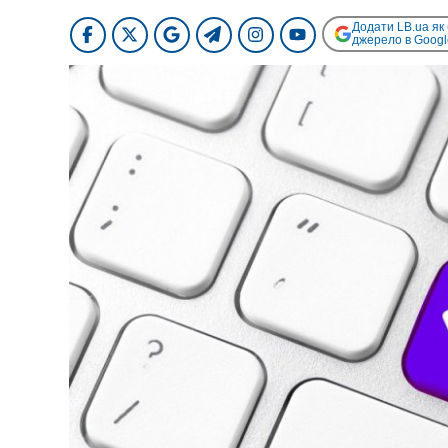
Додати LB.ua як
джерело в Googl