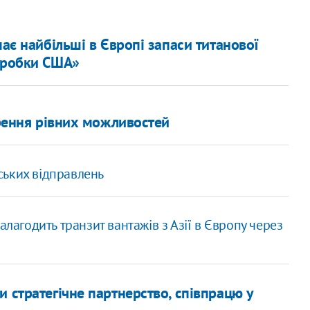
має найбільші в Європі запаси титанової
реробки США»
орення рівних можливостей
ських відправлень
алагодить транзит вантажів з Азії в Європу через
 стратегічне партнерство, співпрацю у