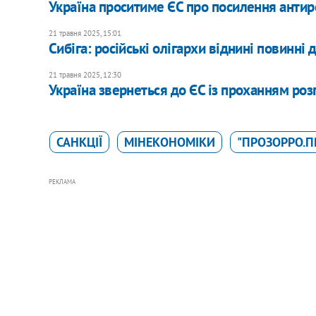
Україна проситиме ЄС про посилення антир
21 травня 2025, 15:01
Сибіга: російські олігархи віднині повинні
21 травня 2025, 12:30
Україна звернеться до ЄС із проханням розг
САНКЦІЇ
МІНЕКОНОМІКИ
"ПРОЗОРРО.П
РЕКЛАМА