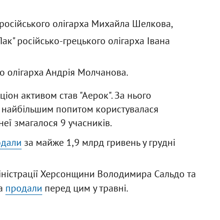
 російського олігарха Михайла Шелкова,
ак" російсько-грецького олігарха Івана
го олігарха Андрія Молчанова.
он активом став "Аерок". За нього
А найбільшим попитом користувалася
неї змагалося 9 учасників.
одали
за майже 1,9 млрд гривень у грудні
іністрації Херсонщини Володимира Сальдо та
ва
продали
перед цим у травні.