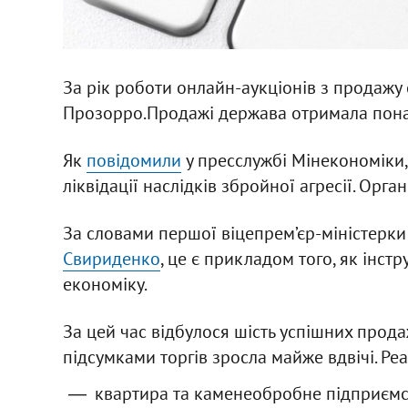
За рік роботи онлайн-аукціонів з продажу 
Прозорро.Продажі держава отримала пона
Як
повідомили
у пресслужбі Мінекономіки,
ліквідації наслідків збройної агресії. Орг
За словами першої віцепрем’єр-міністерки
Свириденко
, це є прикладом того, як інс
економіку.
За цей час відбулося шість успішних продаж
підсумками торгів зросла майже вдвічі. Реа
квартира та каменеобробне підприєм