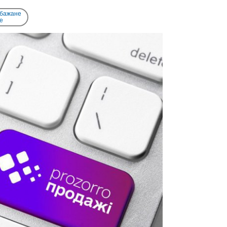
 бажане
e