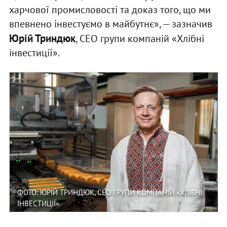
харчової промисловості та доказ того, що ми
впевнено інвестуємо в майбутнє», — зазначив
Юрій Триндюк
, CEO групи компаній «Хлібні
інвестиції».
ФОТО: ЮРІЙ ТРИНДЮК, CEO ГРУПИ КОМПАНІЙ «ХЛІБНІ
ІНВЕСТИЦІЇ»