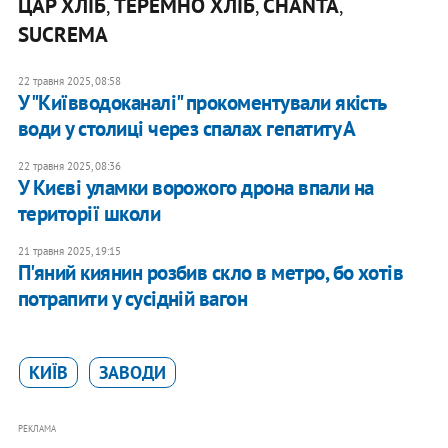
ЦАР ХЛІБ
ТЕРЕМНО ХЛІБ
CHANTA
,
,
,
SUCREMA
22 травня 2025, 08:58
У "Київводоканалі" прокоментували якість
води у столиці через спалах гепатиту А
22 травня 2025, 08:36
У Києві уламки ворожого дрона впали на
території школи
21 травня 2025, 19:15
П'яний киянин розбив скло в метро, бо хотів
потрапити у сусідній вагон
КИЇВ
ЗАВОДИ
РЕКЛАМА