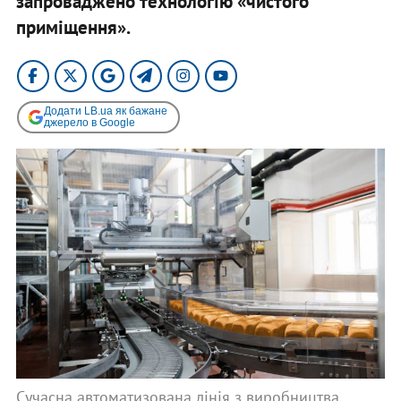
запроваджено технологію «чистого
приміщення».
Додати LB.ua як бажане
джерело в Google
Сучасна автоматизована лінія з виробництва