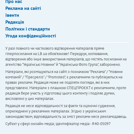
Про нас
Реклама на сайті
Івенти
Редакція
Політики і стандарти
Угода конфіденційності
У разі повного чи часткового відтворення матеріалів пряме
гіперпосилання на LB.ua обов'язкове! Передрук, копіювання,
відтворення або інше використання матеріалів, що містять посилання на
агентство "Українськi Новини" й "Українська Фото Група", заборонено.
Матеріали, які розміщуються на сайті з позначкою "Реклама" / "Новини
компаній" / "Пресреліз" / "Promoted", є рекламними та публікуються на
правах реклами. Редакція може не поділяти погляди, які в них
представлені. Матеріали з плашкою СПЕЦПРОЄКТ є рекламними, проте
редакція бере участь у підготовці цього контенту і поділяє думки,
висловлені у цих матеріалах.
Редакція не несе відповідальності за факти та оціночні судження,
оприлюднені у рекламних матеріалах. Згідно з українським
законодавством, відповідальність за зміст реклами несе рекламодавець.
Cуб'єкт у сфері онлайн-медіа; ідентифікатор медіа - R40-05097