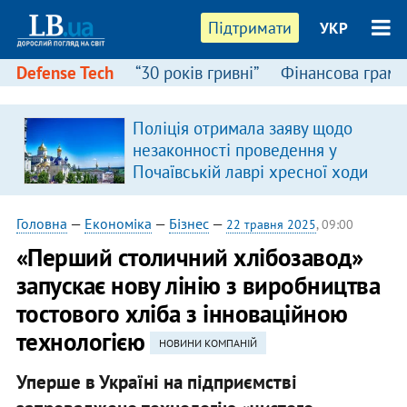
Підтримати
УКР
Defense Tech
“30 років гривні”
Фінансова грамо
Поліція отримала заяву щодо
незаконності проведення у
Почаївській лаврі хресної ходи
Головна
—
Економіка
—
Бізнес
—
22 травня 2025
, 09:00
«Перший столичний хлібозавод»
запускає нову лінію з виробництва
тостового хліба з інноваційною
технологією
НОВИНИ КОМПАНІЙ
Уперше в Україні на підприємстві