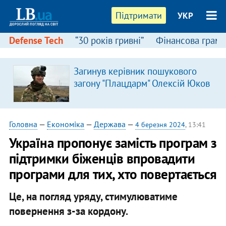
Підтримати
УКР
Defense Tech
“30 років гривні”
Фінансова грамо
Загинув керівник пошукового
загону "Плацдарм" Олексій Юков
Головна
—
Економіка
—
Держава
—
4 березня 2024
, 13:41
Україна пропонує замість програм з
підтримки біженців впровадити
програми для тих, хто повертається
Це, на погляд уряду, стимулюватиме
повернення з-за кордону.