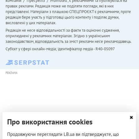
компаній" / "Пресреліз" / "Promoted", є рекламними та публікуються на
правах реклами. Редакція може не поділяти погляди, які в них
представлені. Матеріали з плашкою СПЕЦПРОЄКТ є рекламними, проте
редакція бере участь у підготовці цього контенту і поділяє думки,
висловлені у цих матеріалах.
Редакція не несе відповідальності за факти та оціночні судження,
оприлюднені у рекламних матеріалах. Згідно з українським
законодавством, відповідальність за зміст реклами несе рекламодавець.
Cуб'єкт у сфері онлайн-медіа; ідентифікатор медіа - R40-05097
РЕКЛАМА
Про використання cookies
Продовжуючи переглядати LB.ua ви підтверджуєте, що