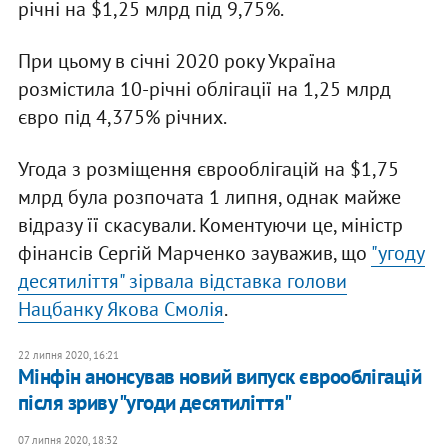
річні на $1,25 млрд під 9,75%.
При цьому в січні 2020 року Україна
розмістила 10-річні облігації на 1,25 млрд
євро під 4,375% річних.
Угода з розміщення єврооблігацій на $1,75
млрд була розпочата 1 липня, однак майже
відразу її скасували. Коментуючи це, міністр
фінансів Сергій Марченко зауважив, що
"угоду
десятиліття" зірвала відставка голови
Нацбанку Якова Смолія
.
22 липня 2020, 16:21
Мінфін анонсував новий випуск єврооблігацій
після зриву "угоди десятиліття"
07 липня 2020, 18:32