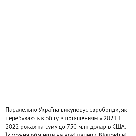
Паралельно Україна викуповує євробонди, які
перебувають в обігу, з погашенням у 2021 і
2022 роках на суму до 750 млн доларів США.
Їх можна обміняти на нові папери. Відповідні