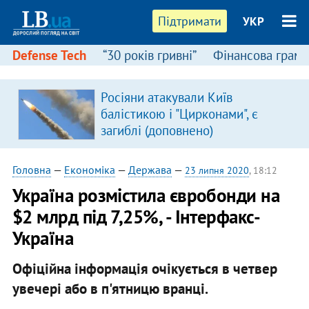
Підтримати
УКР
Defense Tech
“30 років гривні”
Фінансова грамо
:
Росіяни атакували Київ
балістикою і "Цирконами", є
загиблі (доповнено)
Головна
—
Економіка
—
Держава
—
23 липня 2020
, 18:12
Україна розмістила євробонди на
$2 млрд під 7,25%, - Інтерфакс-
Україна
Офіційна інформація очікується в четвер
увечері або в п'ятницю вранці.