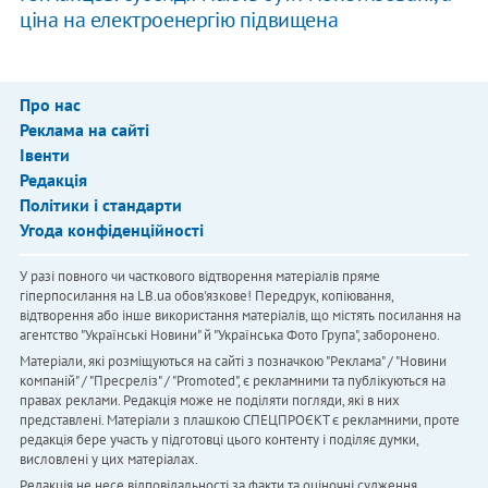
ціна на електроенергію підвищена
Про нас
Реклама на сайті
Івенти
Редакція
Політики і стандарти
Угода конфіденційності
У разі повного чи часткового відтворення матеріалів пряме
гіперпосилання на LB.ua обов'язкове! Передрук, копіювання,
відтворення або інше використання матеріалів, що містять посилання на
агентство "Українськi Новини" й "Українська Фото Група", заборонено.
Матеріали, які розміщуються на сайті з позначкою "Реклама" / "Новини
компаній" / "Пресреліз" / "Promoted", є рекламними та публікуються на
правах реклами. Редакція може не поділяти погляди, які в них
представлені. Матеріали з плашкою СПЕЦПРОЄКТ є рекламними, проте
редакція бере участь у підготовці цього контенту і поділяє думки,
висловлені у цих матеріалах.
Редакція не несе відповідальності за факти та оціночні судження,