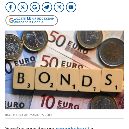
Додати LB.ua як бажане
джерело в Google
ФОТО: AFRICAN-MARKETS.COM