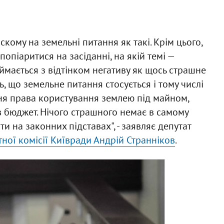
ому на земельні питання як такі. Крім цього,
опіаритися на засіданні, на якій темі —
мається з відтінком негативу як щось страшне
ь, що земельне питання стосується і тому числі
ння права користування землею під майном,
в бюджет. Нічого страшного немає в самому
и на законних підставах", - заявляє депутат
ної комісії Київради Андрій Странніков
.