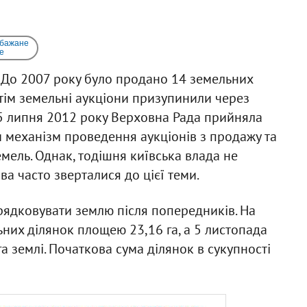
 бажане
e
. До 2007 року було продано 14 земельних
отім земельні аукціони призупинили через
. 5 липня 2012 року Верховна Рада прийняла
 механізм проведення аукціонів з продажу та
мель. Однак, тодішня київська влада не
а часто зверталися до цієї теми.
рядковувати землю після попередників. На
них ділянок площею 23,16 га, а 5 листопада
а землі. Початкова сума ділянок в сукупності