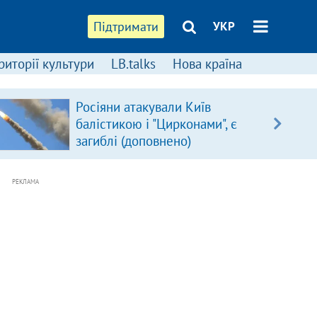
Підтримати
УКР
риторії культури
LB.talks
Нова країна
Росіяни атакували Київ
балістикою і "Цирконами", є
загиблі (доповнено)
РЕКЛАМА