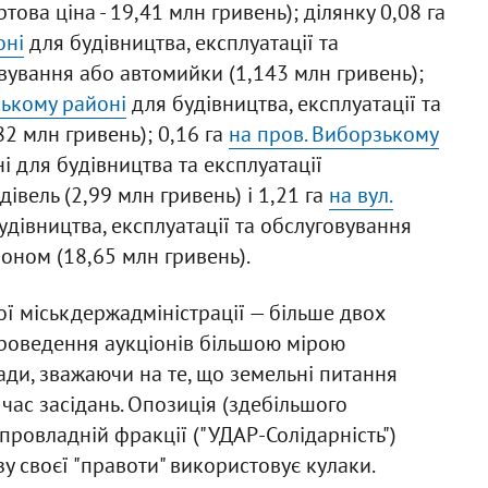
това ціна - 19,41 млн гривень); ділянку 0,08 га
оні
для будівництва, експлуатації та
овування або автомийки (1,143 млн гривень);
ському районі
для будівництва, експлуатації та
2 млн гривень); 0,16 га
на пров. Виборзькому
 для будівництва та експлуатації
вель (2,99 млн гривень) і 1,21 га
на вул.
удівництва, експлуатації та обслуговування
оном (18,65 млн гривень).
ої міськдержадміністрації — більше двох
проведення аукціонів більшою мірою
ади, зважаючи на те, що земельні питання
час засідань. Опозиція (здебільшого
 провладній фракції ("УДАР-Солідарність")
у своєї "правоти" використовує кулаки.