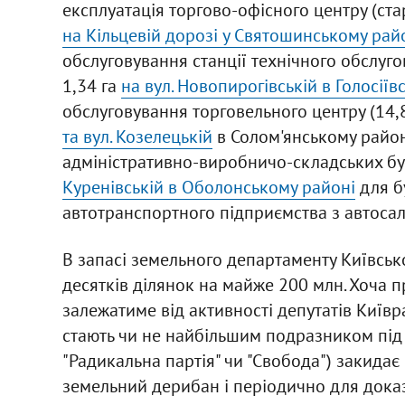
експлуатація торгово-офісного центру (стар
на Кільцевій дорозі у Святошинському рай
обслуговування станції технічного обслуг
1,34 га
на вул. Новопирогівській в Голосіїв
обслуговування торговельного центру (14,8
та вул. Козелецькій
в Солом'янському районі
адміністративно-виробничо-складських буді
Куренівській в Оболонському районі
для б
автотранспортного підприємства з автосал
В запасі земельного департаменту Київськ
десятків ділянок на майже 200 млн. Хоча 
залежатиме від активності депутатів Київр
стають чи не найбільшим подразником під 
"Радикальна партія" чи "Свобода") закидає
земельний дерибан і періодично для доказ