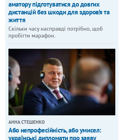
аматору підготуватися до довгих
дистанцій без шкоди для здоров’я та
життя
Скільки часу насправді потрібно, щоб
пробігти марафон.
АННА СТЕШЕНКО
Або непрофесійність, або умисел:
українські дипломати про заяву