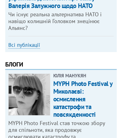
Валерія Залужного щодо НАТО
Чи існує реальна альтернатива НАТО і
навіщо колишній Головком знецінює
Альянс?
Всі публікації
БЛОГИ
ЮЛІЯ МАНУКЯН
MYPH Photo Festival у
Миколаєві:
осмислення
катастрофи та
повсякденності
MYPH Photo Festival став точкою збору
для спільноти, яка продовжує
осмислювати катастрофу та