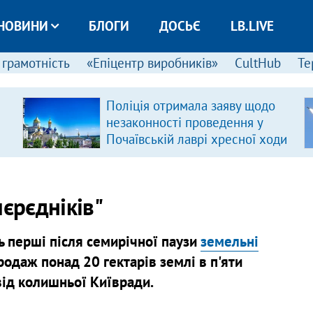
НОВИНИ
БЛОГИ
ДОСЬЄ
LB.LIVE
 грамотність
«Епіцентр виробників»
CultHub
Те
Поліція отримала заяву щодо
незаконності проведення у
Почаївській лаврі хресної ходи
пєрєдніків"
ь перші після семирічної паузи
земельні
родаж понад 20 гектарів землі в п'яти
від колишньої Київради.