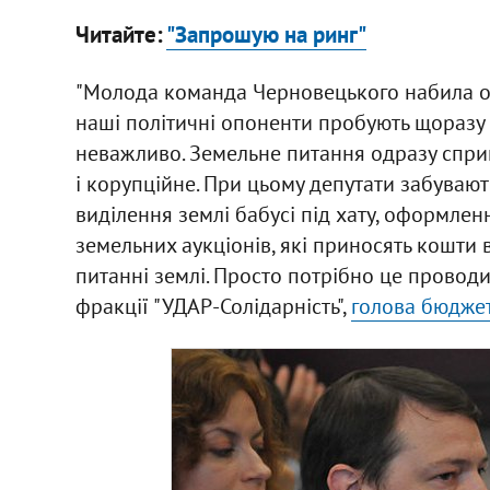
Читайте:
"Запрошую на ринг"
"Молода команда Черновецького набила оск
наші політичні опоненти пробують щоразу п
неважливо. Земельне питання одразу сприй
і корупційне. При цьому депутати забувают
виділення землі бабусі під хату, оформле
земельних аукціонів, які приносять кошти 
питанні землі. Просто потрібно це проводит
фракції "УДАР-Солідарність",
голова бюджет