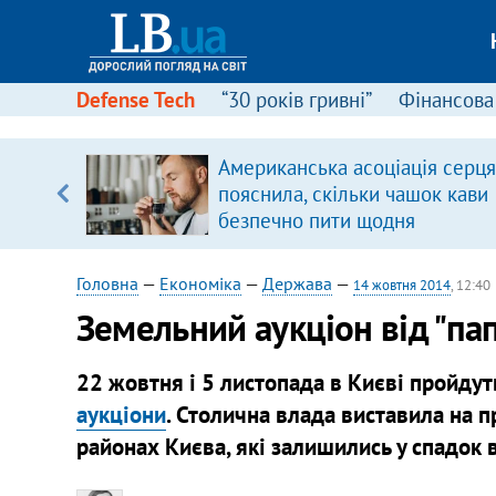
Defense Tech
“30 років гривні”
Фінансова
іцит»
Американська асоціація серця
пояснила, скільки чашок кави
 далі з
безпечно пити щодня
Головна
—
Економіка
—
Держава
—
14 жовтня 2014
, 12:40
Земельний аукціон від "па
22 жовтня і 5 листопада в Києві пройдут
аукціони
. Столична влада виставила на п
районах Києва, які залишились у спадок 