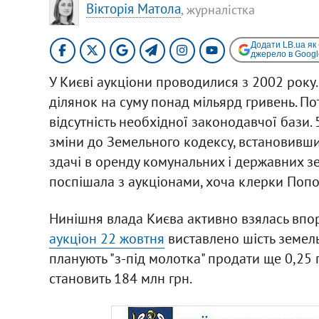
Вікторія Матола
, журналістка
Додати LB.ua як
джерело в Googl
У Києві аукціони проводилися з 2002 року
ділянок на суму понад мільярд гривень. П
відсутність необхідної законодавчої бази
зміни до Земельного кодексу, встановивши
здачі в оренду комунальних і державних зе
поспішала з аукціонами, хоча клерки Попов
Нинішня влада Києва активно взялась впо
аукціон 22 жовтня
виставлено шість земель
планують "з-під молотка" продати ще 0,25 г
становить 184 млн грн.