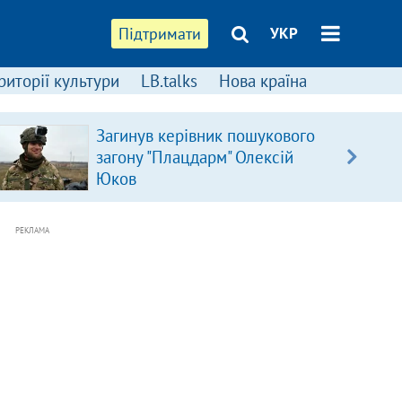
Підтримати
УКР
риторії культури
LB.talks
Нова країна
Загинув керівник пошукового
загону "Плацдарм" Олексій
Юков
РЕКЛАМА