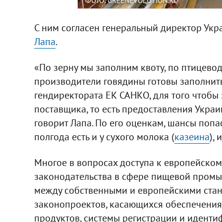
ФОТО: GREENEVOLUTION.RU
С ним согласен генеральный директор Укр
Лапа
.
«По зерну мы заполним квоту, по птицево
производители говядины готовы заполнить 
гендиректората ЕК САНКО, для того чтобы
поставщика, то есть предоставления Украи
говорит Лапа. По его оценкам, шансы поп
полгода есть и у сухого молока (
казеина
),
Многое в вопросах доступа к европейском
законодательства в сфере пищевой промы
между собственными и европейскими стан
законопроектов, касающихся обеспечения
продуктов, системы регистрации и идент