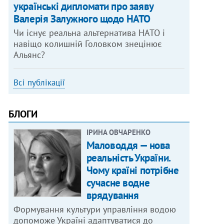
українські дипломати про заяву
Валерія Залужного щодо НАТО
Чи існує реальна альтернатива НАТО і
навіщо колишній Головком знецінює
Альянс?
Всі публікації
БЛОГИ
ІРИНА ОВЧАРЕНКО
Маловоддя — нова
реальність України.
Чому країні потрібне
сучасне водне
врядування
Формування культури управління водою
допоможе Україні адаптуватися до