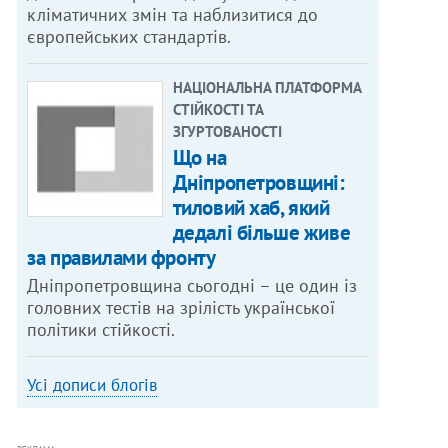
кліматичних змін та наблизитися до
європейських стандартів.
НАЦІОНАЛЬНА ПЛАТФОРМА
СТІЙКОСТІ ТА
ЗГУРТОВАНОСТІ
Що на
Дніпропетровщині:
тиловий хаб, який
дедалі більше живе
за правилами фронту
Дніпропетровщина сьогодні – це один із
головних тестів на зрілість української
політики стійкості.
Усі дописи блогів