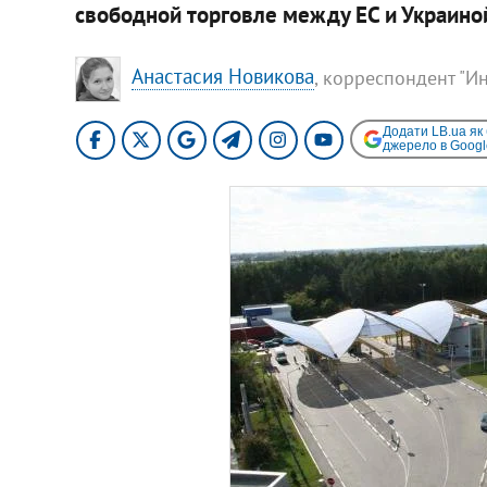
свободной торговле между ЕС и Украино
Анастасия Новикова
, корреспондент "И
Додати LB.ua як
джерело в Googl