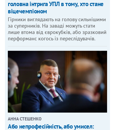
головна інтрига УПЛ в тому, хто стане
віцечемпіоном
Гірники виглядають на голову сильнішими
за суперників. На заваді можуть стати
лише втома від єврокубків, або зразковий
перформанс когось із переслідувачів.
АННА СТЕШЕНКО
Або непрофесійність, або умисел: