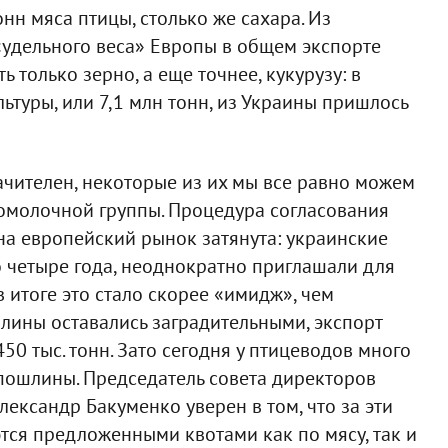
онн мяса птицы, столько же сахара. Из
«удельного веса» Европы в общем экспорте
только зерно, а еще точнее, кукурузу: в
ьтуры, или 7,1 млн тонн, из Украины пришлось
ачителен, некоторые из их мы все равно можем
сомолочной группы. Процедура согласования
а европейский рынок затянута: украинские
 четыре года, неоднократно приглашали для
 итоге это стало скорее «имидж», чем
лины оставались заградительными, экспорт
450 тыс. тонн. Зато сегодня у птицеводов много
пошлины. Председатель совета директоров
ександр Бакуменко уверен в том, что за эти
ся предложенными квотами как по мясу, так и