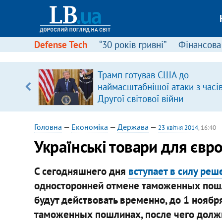
Defense Tech
“30 років гривні”
Фінансова
Трамп готував США до
наймасштабнішої атаки з часі
вщині
Другої світової війни
і –
ах
Головна
—
Економіка
—
Держава
—
23 квітня 2014
, 16:40
Українські товари для євр
С сегодняшнего дня
вступает в силу реш
односторонней отмене таможенных пошл
будут действовать временно, до 1 ноябр
таможенных пошлинах, после чего должн