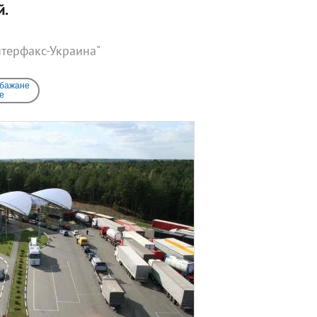
й.
нтерфакс-Украина"
 бажане
e