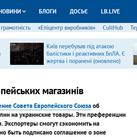
НОВИНИ
БЛОГИ
ДОСЬЄ
LB.LIVE
 грамотність
«Епіцентр виробників»
CultHub
Те
Київ перебував під атакою
в
балістики і реактивних БпЛА. Є
жертва і поранені (оновлено)
опейських магазинів
ение Совета Европейского Союза
об
ин на украинские товары. Эти преференции
я. Экспортеры смогут сэкономить на
о быть подписано соглашение о зоне