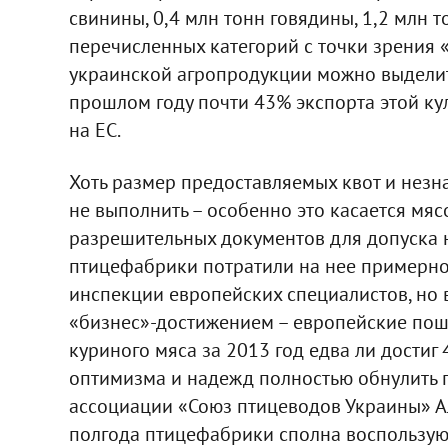
свинины, 0,4 млн тонн говядины, 1,2 млн т
перечисленных категорий с точки зрения 
украинской агропродукции можно выделить 
прошлом году почти 43% экспорта этой кул
на ЕС.
Хоть размер предоставляемых квот и незн
не выполнить – особенно это касается мя
разрешительных документов для допуска н
птицефабрики потратили на нее примерно
инспекции европейских специалистов, но в
«бизнес»-достижением – европейские пош
куриного мяса за 2013 год едва ли достиг 
оптимизма и надежд полностью обнулить 
ассоциации «Союз птицеводов Украины» Ал
полгода птицефабрики сполна воспользуют