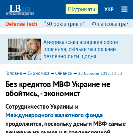
Підтримати
УКР
Defense Tech
“30 років гривні”
Фінансова грамо
Американська асоціація серця
пояснила, скільки чашок кави
безпечно пити щодня
Головна
—
Економіка
—
Фінанси
—
22 березня 2012
, 12:50
Без кредитов МВФ Украине не
обойтись, - экономист
Сотрудничество Украины и
Международного валютного фонда
продолжится, поскольку деньги МВФ самые
дешевые на рынке и в среднесрочной