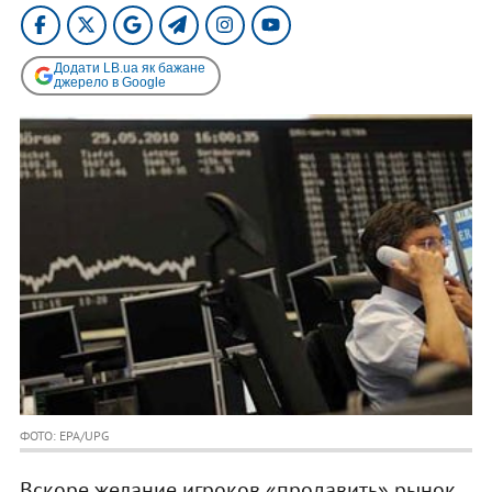
Додати LB.ua як бажане
джерело в Google
ФОТО: EPA/UPG
Вскоре желание игроков «продавить» рынок