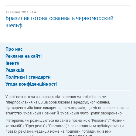
11 серпня 2011, 21:43
Бразилия готова осваивать черноморский
шельф
Про нас
Реклама на сайті
Івенти
Редакція
Політики і стандарти
Угода конфіденційності
У разі повного чи часткового відтворення матеріалів пряме
гіперпосилання на LB.ua обов'язкове! Передрук, копіювання,
відтворення або інше використання матеріалів, що містять посилання на
агентство "Українськi Новини" й "Українська Фото Група", заборонено.
Матеріали, які розміщуються на сайті з позначкою "Реклама" / "Новини
компаній" / "Пресреліз" / "Promoted", є рекламними та публікуються на
правах реклами. Редакція може не поділяти погляди, які в них