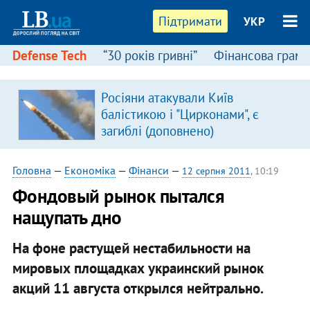
Підтримати
УКР
Defense Tech
“30 років гривні”
Фінансова грамо
Росіяни атакували Київ
балістикою і "Цирконами", є
загиблі (доповнено)
Головна
—
Економіка
—
Фінанси
—
12 серпня 2011
, 10:19
Фондовый рынок пытался
нащупать дно
На фоне растущей нестабильности на
мировых площадках украинский рынок
акций 11 августа открылся нейтрально.