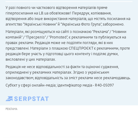
У разі повного чи часткового відтворення матеріалів пряме
гіперпосилання на LB.ua обов'язкове! Передрук, копіювання,
відтворення або інше використання матеріалів, що містять посилання на
агентство "Українськi Новини" й "Українська Фото Група", заборонено.
Матеріали, які розміщуються на сайті з позначкою "Реклама" / "Новини
компаній" / "Пресреліз" / "Promoted", є рекламними та публікуються на
правах реклами. Редакція може не поділяти погляди, які в них
представлені. Матеріали з плашкою СПЕЦПРОЄКТ є рекламними, проте
редакція бере участь у підготовці цього контенту і поділяє думки,
висловлені у цих матеріалах.
Редакція не несе відповідальності за факти та оціночні судження,
оприлюднені у рекламних матеріалах. Згідно з українським
законодавством, відповідальність за зміст реклами несе рекламодавець.
Cуб'єкт у сфері онлайн-медіа; ідентифікатор медіа - R40-05097
РЕКЛАМА