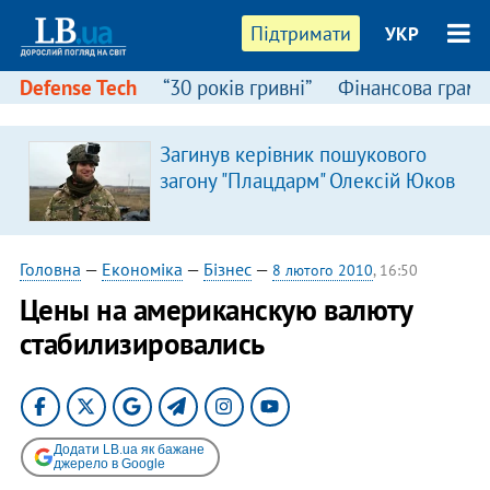
Підтримати
УКР
Defense Tech
“30 років гривні”
Фінансова грамо
Загинув керівник пошукового
я
загону "Плацдарм" Олексій Юков
Головна
—
Економіка
—
Бізнес
—
8 лютого 2010
, 16:50
Цены на американскую валюту
стабилизировались
Додати LB.ua як бажане
джерело в Google