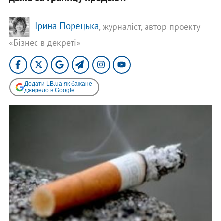
Ірина Порецька
, журналіст, автор проекту
«Бізнес в декреті»
Додати LB.ua як бажане
джерело в Google