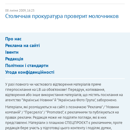
08 липня 2009, 16:25
Столичная прокуратура проверит молочников
Про нас
Реклама на сайті
Івенти
Редакція
Політики і стандарти
Угода конфіденційності
У разі повного чи часткового відтворення матеріалів пряме
гіперпосилання на LB.ua обов'язкове! Передрук, копіювання,
відтворення або інше використання матеріалів, що містять посилання на
агентство "Українськi Новини" й "Українська Фото Група", заборонено.
Матеріали, які розміщуються на сайті з позначкою "Реклама" / "Новини
компаній" / "Пресреліз" / "Promoted", є рекламними та публікуються на
правах реклами. Редакція може не поділяти погляди, які в них
представлені. Матеріали з плашкою СПЕЦПРОЄКТ є рекламними, проте
редакція бере участь у підготовці цього контенту і поділяє думки,