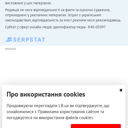
висловлені у цих матеріалах.
Редакція не несе відповідальності за факти та оціночні судження,
оприлюднені у рекламних матеріалах. Згідно з українським
законодавством, відповідальність за зміст реклами несе рекламодавець.
Cуб'єкт у сфері онлайн-медіа; ідентифікатор медіа - R40-05097
РЕКЛАМА
Про використання cookies
Продовжуючи переглядати LB.ua ви підтверджуєте, що
ознайомилися з Правилами користування сайтом та
погоджуєтеся на використання файлів cookies