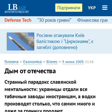
Підтримати
УКР
Defense Tech
“30 років гривні”
Фінансова грамо
Росіяни атакували Київ
балістикою і "Цирконами", є
загиблі (доповнено)
Головна
—
Економіка
—
Бізнес
—
9 липня 2009
, 11:56
Дым от отечества
Странный парадокс славянской
ментальности: украинцы отдали все
табачные заводы иностранцам, а водки
производят столько, что самим много и
даже за границу продают.