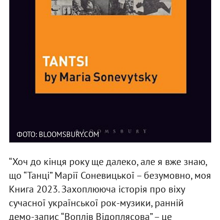
ФОТО: BLOOMSBURY.COM
“Хоч до кінця року ще далеко, але я вже знаю,
що “Танці” Марії Соневицької – безумовно, моя
Книга 2023. Захоплююча історія про віху
сучасної української рок-музики, ранній
демо-запис “Воплів Відоплясова” – це