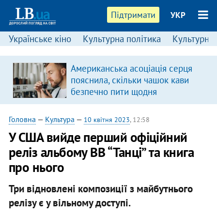
Підтримати
УКР
Українське кіно
Культурна політика
Культурні і
Американська асоціація серця
пояснила, скільки чашок кави
безпечно пити щодня
Головна
—
Культура
—
10 квітня 2023
, 12:58
У США вийде перший офіційний
реліз альбому ВВ “Танці” та книга
про нього
Три відновлені композиції з майбутнього
релізу є у вільному доступі.