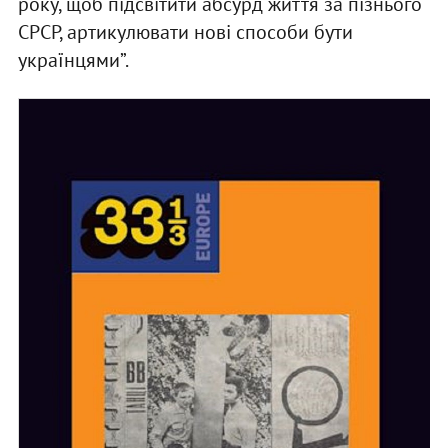
року, щоб підсвітити абсурд життя за пізнього
СРСР, артикулювати нові способи бути
українцями”.