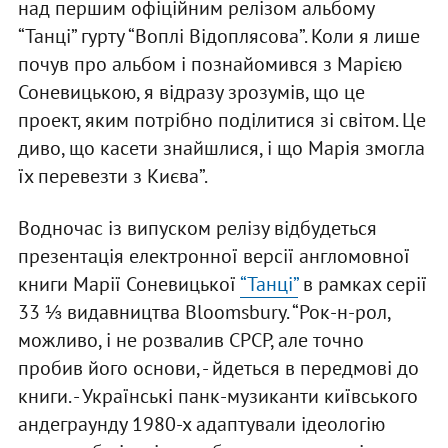
над першим офіційним релізом альбому
“Танці” гурту “Воплі Відоплясова”. Коли я лише
почув про альбом і познайомився з Марією
Соневицькою, я відразу зрозумів, що це
проект, яким потрібно поділитися зі світом. Це
диво, що касети знайшлися, і що Марія змогла
їх перевезти з Києва”.
Водночас із випуском релізу відбудеться
презентація електронної версії англомовної
книги Марії Соневицької
“Танці”
в рамках серії
33 ⅓ видавництва Bloomsbury. “Рок-н-рол,
можливо, і не розвалив СРСР, але точно
пробив його основи, - йдеться в передмові до
книги. - Українські панк-музиканти київського
андеграунду 1980-х адаптували ідеологію