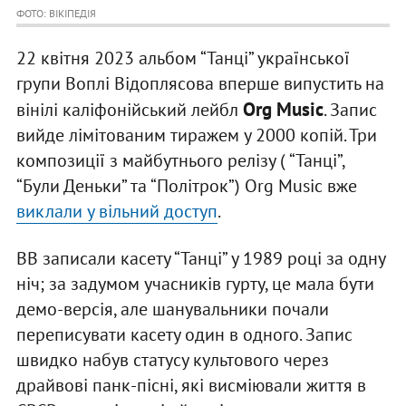
ФОТО: ВІКІПЕДІЯ
22 квітня 2023 альбом “Танці” української
групи Воплі Відоплясова вперше випустить на
Org Music
вінілі каліфонійський лейбл
. Запис
вийде лімітованим тиражем у 2000 копій. Три
композиції з майбутнього релізу ( “Танці”,
“Були Деньки” та “Політрок”) Org Music вже
виклали у вільний доступ
.
ВВ записали касету “Танці” у 1989 році за одну
ніч; за задумом учасників гурту, це мала бути
демо-версія, але шанувальники почали
переписувати касету один в одного. Запис
швидко набув статусу культового через
драйвові панк-пісні, які висміювали життя в