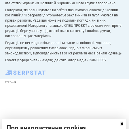
агентство "Українськi Новини" й "Українська Фото Група", заборонено.
Матеріали, які розміщуються на сайті з позначкою "Реклама" / "Новини
компаній" / "Пресреліз" / "Promoted", є рекламними та публікуються на
правах реклами. Редакція може не поділяти погляди, які в них
представлені. Матеріали з плашкою СПЕЦПРОЄКТ є рекламними, проте
редакція бере участь у підготовці цього контенту і поділяє думки,
висловлені у цих матеріалах.
Редакція не несе відповідальності за факти та оціночні судження,
оприлюднені у рекламних матеріалах. Згідно з українським
законодавством, відповідальність за зміст реклами несе рекламодавець.
Cуб'єкт у сфері онлайн-медіа; ідентифікатор медіа - R40-05097
РЕКЛАМА
Про використання cookies