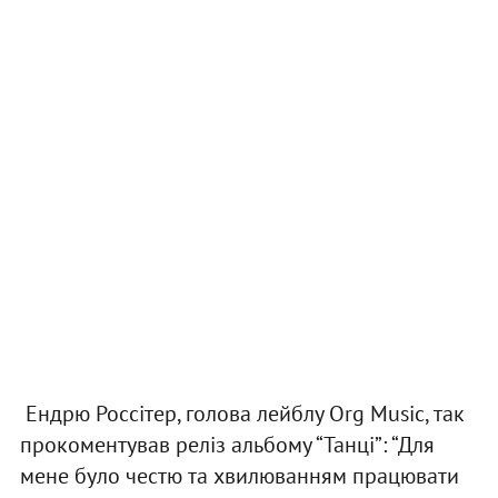
Ендрю Россітер, голова лейблу Org Music, так
прокоментував реліз альбому “Танці”: “Для
мене було честю та хвилюванням працювати