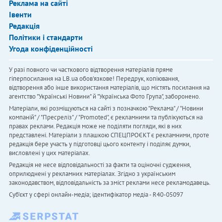
Реклама на сайті
Івенти
Редакція
Політики і стандарти
Угода конфіденційності
У разі повного чи часткового відтворення матеріалів пряме
гіперпосилання на LB.ua обов'язкове! Передрук, копіювання,
відтворення або інше використання матеріалів, що містять посилання на
агентство "Українськi Новини" й "Українська Фото Група", заборонено.
Матеріали, які розміщуються на сайті з позначкою "Реклама" / "Новини
компаній" / "Пресреліз" / "Promoted", є рекламними та публікуються на
правах реклами. Редакція може не поділяти погляди, які в них
представлені. Матеріали з плашкою СПЕЦПРОЄКТ є рекламними, проте
редакція бере участь у підготовці цього контенту і поділяє думки,
висловлені у цих матеріалах.
Редакція не несе відповідальності за факти та оціночні судження,
оприлюднені у рекламних матеріалах. Згідно з українським
законодавством, відповідальність за зміст реклами несе рекламодавець.
Cуб'єкт у сфері онлайн-медіа; ідентифікатор медіа - R40-05097