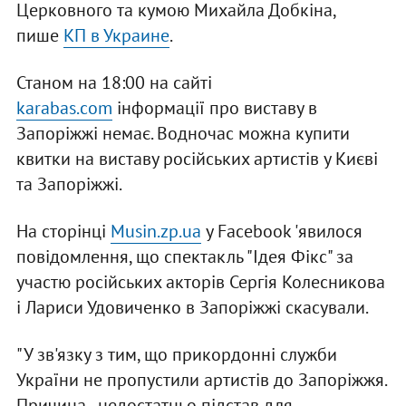
Церковного та кумою Михайла Добкіна,
пише
КП в Украине
.
Станом на 18:00 на сайті
karabas.com
інформації про виставу в
Запоріжжі немає. Водночас можна купити
квитки на виставу російських артистів у Києві
та Запоріжжі.
На сторінці
Musin.zp.ua
у Facebook 'явилося
повідомлення, що спектакль "Ідея Фікс" за
участю російських акторів Сергія Колесникова
і Лариси Удовиченко в Запоріжжі скасували.
"У зв'язку з тим, що прикордонні служби
України не пропустили артистів до Запоріжжя.
Причина - недостатньо підстав для