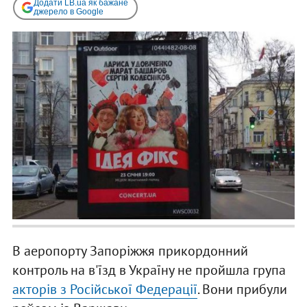
Додати LB.ua як бажане
джерело в Google
В аеропорту Запоріжжя прикордонний
контроль на в'їзд в Україну не пройшла група
акторів з Російської Федерації
. Вони прибули