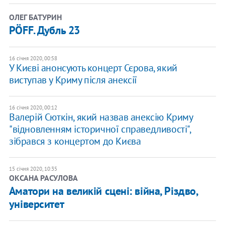
ОЛЕГ БАТУРИН
PÖFF. Дубль 23
16 січня 2020, 00:58
У Києві анонсують концерт Сєрова, який
виступав у Криму після анексії
16 січня 2020, 00:12
Валерій Сюткін, який назвав анексію Криму
"відновленням історичної справедливості",
зібрався з концертом до Києва
15 січня 2020, 10:35
ОКСАНА РАСУЛОВА
Аматори на великій сцені: війна, Різдво,
університет