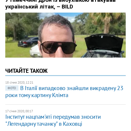
ЧИТАЙТЕ ТАКОЖ
18 січня 2020, 12:21
В Італії випадково знайшли викрадену 23
ФОТО
роки тому картину Клімта
17 січня 2020, 00:17
Інститут нацпам'яті передумав зносити
"Легендарну тачанку" в Каховці