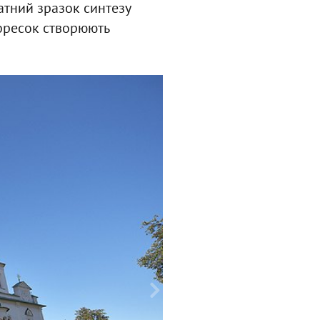
атний зразок синтезу
 фресок створюють