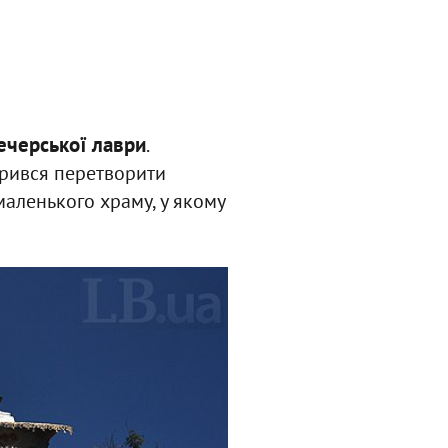
ечерської лаври
.
дрився перетворити
маленького храму, у якому