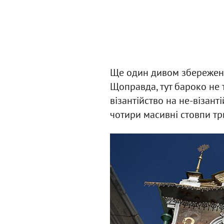
Ще один дивом збережен
Щоправда, тут бароко не 
візантійство на не-візан
чотири масивні стовпи три