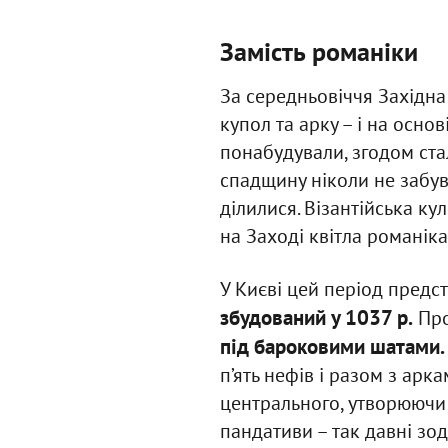
Замість романіки
За середньовіччя Західна
купол та арку – і на осно
понабудували, згодом стал
спадщину ніколи не забув
ділилися. Візантійська к
на Заході квітла романіка
У Києві цей період предс
збудований у 1037 р.
Про
під бароковими шатами.
п’ять нефів і разом з арк
центрального, утворюючи 
пандативи – так давні зо