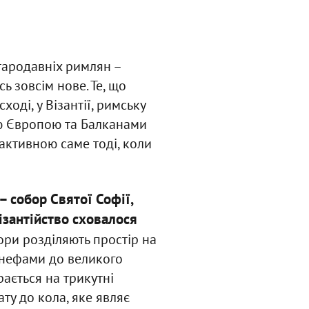
тародавніх римлян –
ь зовсім нове. Те, що
оді, у Візантії, римську
ою Європою та Балканами
 активною саме тоді, коли
– собор Святої Софії,
ізантійство сховалося
ори розділяють простір на
и нефами до великого
ається на трикутні
ту до кола, яке являє