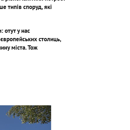
е типів споруд, які
 отут у нас
і європейських столиць,
ину міста. Тож