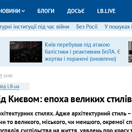
НОВИНИ
БЛОГИ
ДОСЬЄ
LB.LIVE
урні інституції під час війни
Без Росії
У пошуках 
Київ перебував під атакою
балістики і реактивних БпЛА. Є
жертва і поранені (оновлено)
7
, 10:00
від LB.ua
ід Києвом: епоха великих стилів
архітектурних стилях. Адже архітектурний стиль –
 чи то великого, міського, чи меншого, окремої с
глядів суспільства на життя, уявлень про красу 