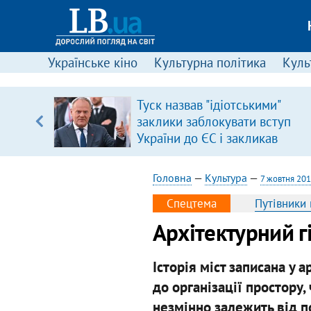
Українське кіно
Культурна політика
Культ
іцит»
Туск назвав "ідіотськими"
заклики заблокувати вступ
 далі з
України до ЄС і закликав
припинити антиукраїнську
риторику
Головна
—
Культура
—
7 жовтня 201
Спецтема
Путівники 
Архітектурний г
Історія міст записана у 
до організації простору,
незмінно залежить від по