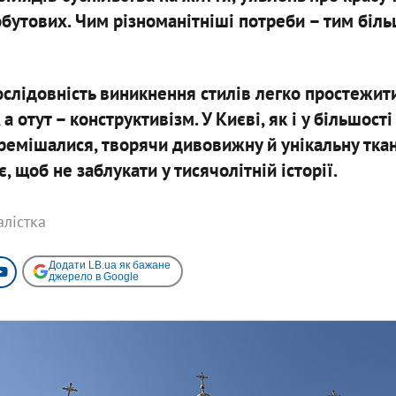
бутових. Чим різноманітніші потреби – тим більш
слідовність виникнення стилів легко простежити:
а отут – конструктивізм. У Києві, як і у більшост
еремішалися, творячи дивовижну й унікальну ткан
є, щоб не заблукати у тисячолітній історії.
алістка
Додати LB.ua як бажане
джерело в Google