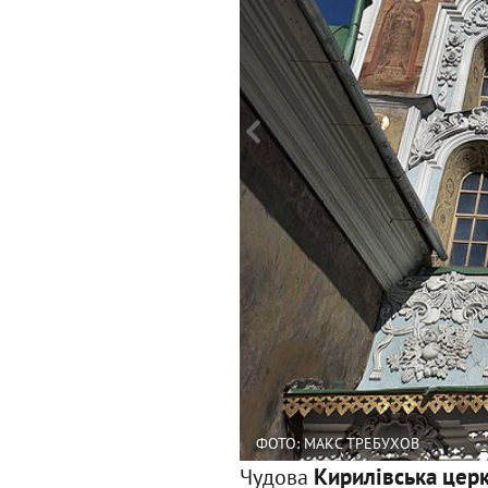
ФОТО: МАКС ТРЕБУХОВ
Кирилівська цер
Чудова