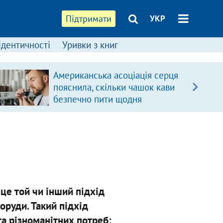
Підтримати
УКР
ідентичності
Уривки з книг
Американська асоціація серця
пояснила, скільки чашок кави
безпечно пити щодня
 це той чи інший підхід
поруди. Такий підхід
та різноманітних потреб: