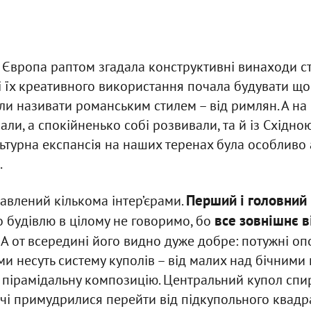
 Європа раптом згадала конструктивні винаходи с
ві їх креативного використання почала будувати щос
и називати романським стилем – від римлян. А на сх
али, а спокійненько собі розвивали, та й із Східн
ультурна експансія на наших теренах була особливо
.
Перший і головний 
тавлений кількома інтер’єрами.
все зовнішнє в
 будівлю в цілому не говоримо, бо
А от всередині його видно дуже добре: потужні оп
ами несуть систему куполів – від малих над бічним
пірамідальну композицію. Центральний купол спир
дчі примудрилися перейти від підкупольного квадра