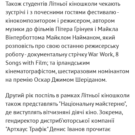
Також студентів Літньої кіношколи чекають
зустрічі і з почесними гостями фестивалю -
кінокомпозитором і режисером, автором
музики до фільмів Пітера Грінуея і Майкла
Вінтерботтома Майклом Найманом, який
розповість про свою останню режисерську
роботу - документальну стрічку War Work, 8
Songs with Film; та ірландським
кінематографістом, шестиразовим номінантом
на премію Оскар Джимом Шеріданом.
Другий рік поспіль в рамках Літньої кіношколи
також представлять "Національну майстерню",
де виступлять вітчизняні діячі кіно. Зокрема,
гендиректор дистриб'юторської компанії
"Артхаус Трафік" Денис Іванов прочитає