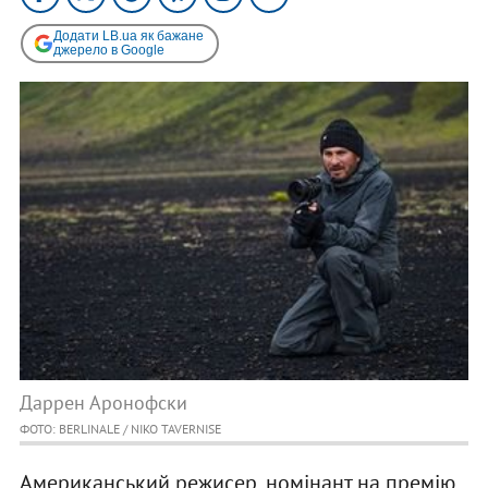
Додати LB.ua як бажане
джерело в Google
Даррен Аронофски
ФОТО: BERLINALE / NIKO TAVERNISE
Американський режисер, номінант на премію