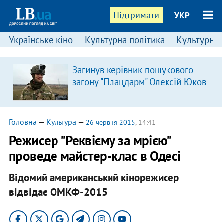
Підтримати
УКР
Українське кіно
Культурна політика
Культурні і
Загинув керівник пошукового
загону "Плацдарм" Олексій Юков
Головна
—
Культура
—
26 червня 2015
, 14:41
Режисер "Реквієму за мрією"
проведе майстер-клас в Одесі
Відомий американський кінорежисер
відвідає ОМКФ-2015