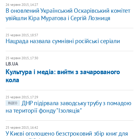
26 червня 2015, 14:27
В оновлений Український Оскарівський комітет
увійшли Кіра Муратова і Сергій Лозниця
25 червня 2015, 18:57
Нацрада назвала сумнівні російські серіали
25 червня 2015, 17:30
LB.UA
​Культура і медіа: вийти з зачарованого
кола
25 червня 2015, 17:29
ДНР підірвала заводську трубу з помадою
ВІДЕО
на території фонду "Ізоляція"
25 червня 2015, 16:42
У Києві оголошено безстроковий збір книг для