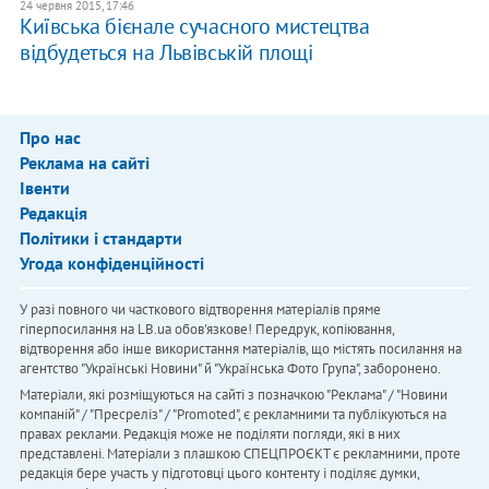
24 червня 2015, 17:46
Київська бієнале сучасного мистецтва
відбудеться на Львівській площі
Про нас
Реклама на сайті
Івенти
Редакція
Політики і стандарти
Угода конфіденційності
У разі повного чи часткового відтворення матеріалів пряме
гіперпосилання на LB.ua обов'язкове! Передрук, копіювання,
відтворення або інше використання матеріалів, що містять посилання на
агентство "Українськi Новини" й "Українська Фото Група", заборонено.
Матеріали, які розміщуються на сайті з позначкою "Реклама" / "Новини
компаній" / "Пресреліз" / "Promoted", є рекламними та публікуються на
правах реклами. Редакція може не поділяти погляди, які в них
представлені. Матеріали з плашкою СПЕЦПРОЄКТ є рекламними, проте
редакція бере участь у підготовці цього контенту і поділяє думки,