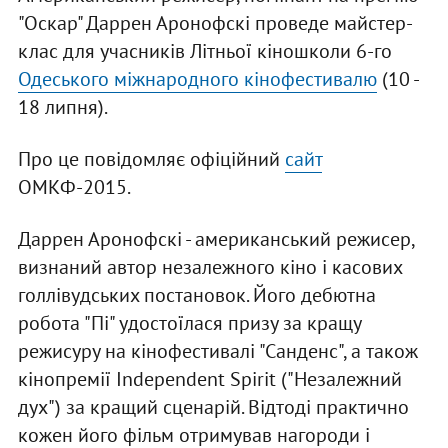
"Оскар" Даррен Аронофскі проведе майстер-
клас для учасників Літньої кіношколи 6-го
Одеського міжнародного кінофестивалю
(10 -
18 липня).
Про це повідомляє офіційний
сайт
ОМКФ-2015.
Даррен Аронофскі - американський режисер,
визнаний автор незалежного кіно і касових
голлівудських постановок. Його дебютна
робота "Пі" удостоїлася призу за кращу
режисуру на кінофестивалі "Санденс", а також
кінопремії Independent Spirit ("Незалежний
дух") за кращий сценарій. Відтоді практично
кожен його фільм отримував нагороди і