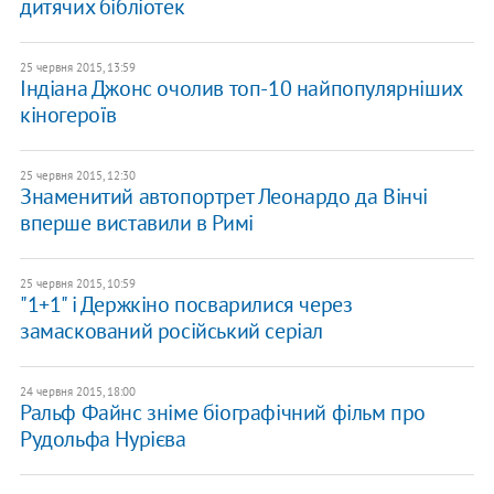
дитячих бібліотек
25 червня 2015, 13:59
Індіана Джонс очолив топ-10 найпопулярніших
кіногероїв
25 червня 2015, 12:30
Знаменитий автопортрет Леонардо да Вінчі
вперше виставили в Римі
25 червня 2015, 10:59
"1+1" і Держкіно посварилися через
замаскований російський серіал
24 червня 2015, 18:00
Ральф Файнс зніме біографічний фільм про
Рудольфа Нурієва