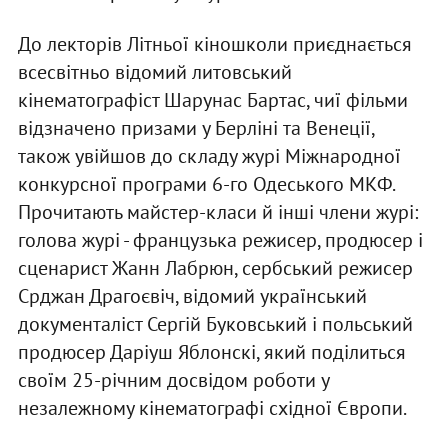
До лекторів Літньої кіношколи приєднається
всесвітньо відомий литовський
кінематографіст Шарунас Бартас, чиї фільми
відзначено призами у Берліні та Венеції,
також увійшов до складу журі Міжнародної
конкурсної програми 6-го Одеського МКФ.
Прочитають майстер-класи й інші члени журі:
голова журі - французька режисер, продюсер і
сценарист Жанн Лабрюн, сербський режисер
Срджан Драгоєвіч, відомий український
документаліст Сергій Буковський і польський
продюсер Даріуш Яблонскі, який поділиться
своїм 25-річним досвідом роботи у
незалежному кінематографі східної Європи.