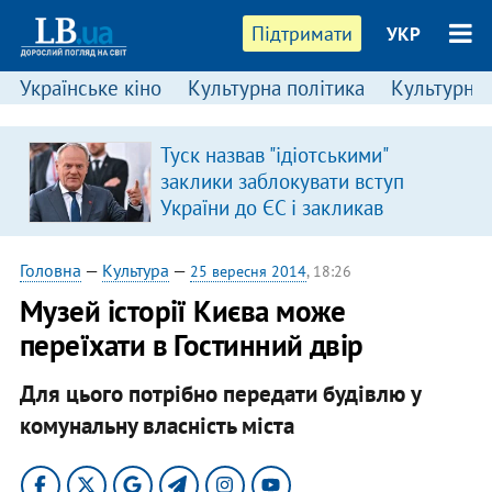
Підтримати
УКР
Українське кіно
Культурна політика
Культурні і
Туск назвав "ідіотськими"
заклики заблокувати вступ
України до ЄС і закликав
припинити антиукраїнську
риторику
Головна
—
Культура
—
25 вересня 2014
, 18:26
Музей історії Києва може
переїхати в Гостинний двір
Для цього потрібно передати будівлю у
комунальну власність міста