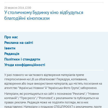
20 вересня 2014, 12:00
У столичному Будинку кіно відбудуться
благодійні кінопокази
Про нас
Реклама на сайті
Івенти
Редакція
Політики і стандарти
Угода конфіденційності
У разі повного чи часткового відтворення матеріалів пряме
гіперпосилання на LB.ua обов'язкове! Передрук, копіювання,
відтворення або інше використання матеріалів, що містять посилання на
агентство "Українськi Новини" й "Українська Фото Група", заборонено.
Матеріали, які розміщуються на сайті з позначкою "Реклама" / "Новини
компаній" / "Пресреліз" / "Promoted", є рекламними та публікуються на
правах реклами. Редакція може не поділяти погляди, які в них
представлені. Матеріали з плашкою СПЕЦПРОЄКТ є рекламними, проте