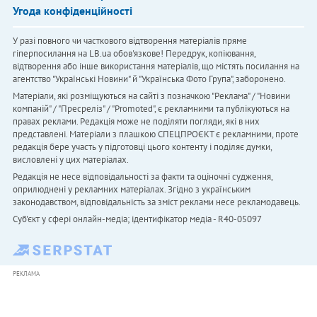
Угода конфіденційності
У разі повного чи часткового відтворення матеріалів пряме
гіперпосилання на LB.ua обов'язкове! Передрук, копіювання,
відтворення або інше використання матеріалів, що містять посилання на
агентство "Українськi Новини" й "Українська Фото Група", заборонено.
Матеріали, які розміщуються на сайті з позначкою "Реклама" / "Новини
компаній" / "Пресреліз" / "Promoted", є рекламними та публікуються на
правах реклами. Редакція може не поділяти погляди, які в них
представлені. Матеріали з плашкою СПЕЦПРОЄКТ є рекламними, проте
редакція бере участь у підготовці цього контенту і поділяє думки,
висловлені у цих матеріалах.
Редакція не несе відповідальності за факти та оціночні судження,
оприлюднені у рекламних матеріалах. Згідно з українським
законодавством, відповідальність за зміст реклами несе рекламодавець.
Cуб'єкт у сфері онлайн-медіа; ідентифікатор медіа - R40-05097
РЕКЛАМА