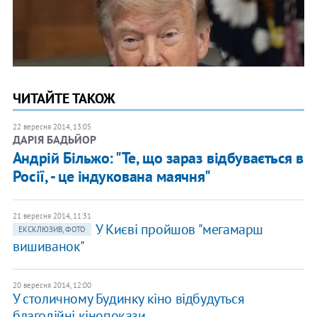
ЧИТАЙТЕ ТАКОЖ
22 вересня 2014, 13:05
ДАРІЯ БАДЬЙОР
Андрій Більжо: "Те, що зараз відбувається в
Росії, - це індукована маячня"
21 вересня 2014, 11:31
У Києві пройшов "мегамарш
ЕКСКЛЮЗИВ, ФОТО
вишиванок"
20 вересня 2014, 12:00
У столичному Будинку кіно відбудуться
благодійні кінопокази