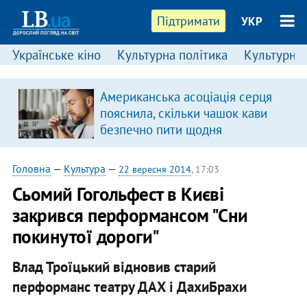
Підтримати
УКР
Українське кіно
Культурна політика
Культурні і
Американська асоціація серця
пояснила, скільки чашок кави
безпечно пити щодня
Головна
—
Культура
—
22 вересня 2014
, 17:03
Сьомий Гогольфест в Києві
закрився перформансом "Сни
покинутої дороги"
Влад Троїцький відновив старий
перформанс театру ДАХ і ДахиБрахи