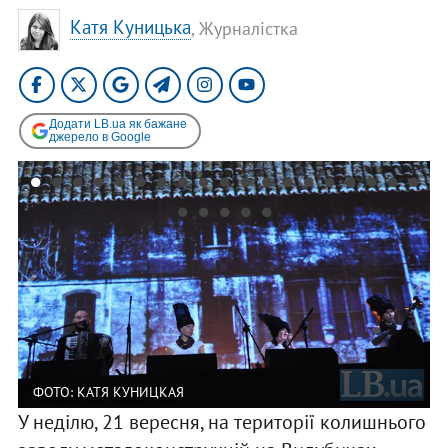
Катя Куницька
, Журналістка
Додати LB.ua як бажане
джерело в Google
ФОТО: КАТЯ КУНИЦКАЯ
У неділю, 21 вересня, на території колишнього