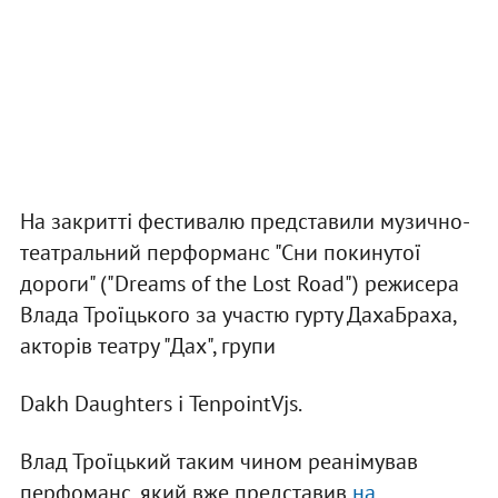
На закритті фестивалю представили музично-
театральний перформанс "Сни покинутої
дороги" ("Dreams of the Lost Road") режисера
Влада Троїцького за участю гурту ДахаБраха,
акторів театру "Дах", групи
Dakh Daughters і TenpointVjs.
Влад Троїцький таким чином реанімував
перфоманс, який вже представив
на