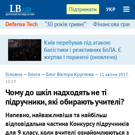
Підтримати
УКР
Defense Tech
“30 років гривні”
Фінансова грамо
Київ перебував під атакою
балістики і реактивних БпЛА. Є
жертва і поранені (оновлено)
Головна
—
Блоги
—
Блог Віктора Круглова
—
11 квітня 2017
,
10:19
​Чому до шкіл надходять не ті
підручники, які обирають учителі?
Напевно, найважливіша та найбільш
відповідальна частина Конкурсу підручників
для 9 класу, коли вчителі ознайомлюються з