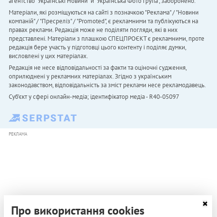
агентство "Українськi Новини" й "Українська Фото Група", заборонено.
Матеріали, які розміщуються на сайті з позначкою "Реклама" / "Новини
компаній" / "Пресреліз" / "Promoted", є рекламними та публікуються на
правах реклами. Редакція може не поділяти погляди, які в них
представлені. Матеріали з плашкою СПЕЦПРОЄКТ є рекламними, проте
редакція бере участь у підготовці цього контенту і поділяє думки,
висловлені у цих матеріалах.
Редакція не несе відповідальності за факти та оціночні судження,
оприлюднені у рекламних матеріалах. Згідно з українським
законодавством, відповідальність за зміст реклами несе рекламодавець.
Cуб'єкт у сфері онлайн-медіа; ідентифікатор медіа - R40-05097
РЕКЛАМА
Про використання cookies