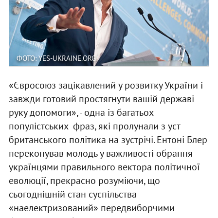
ФОТО: YES-UKRAINE.ORG
«Євросоюз зацікавлений у розвитку України і
завжди готовий простягнути вашій державі
руку допомоги», - одна із багатьох
популістських фраз, які пролунали з уст
британського політика на зустрічі. Ентоні Блер
переконував молодь у важливості обрання
українцями правильного вектора політичної
еволюції, прекрасно розуміючи, що
сьогоднішній стан суспільства
«наелектризований» передвиборчими