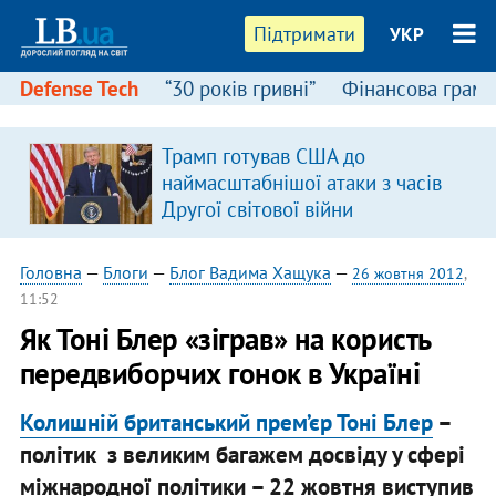
Підтримати
УКР
Defense Tech
“30 років гривні”
Фінансова грамо
Трамп готував США до
наймасштабнішої атаки з часів
Другої світової війни
Головна
—
Блоги
—
Блог Вадима Хащука
—
26 жовтня 2012
,
11:52
Як Тоні Блер «зіграв» на користь
передвиборчих гонок в Україні
Колишній британський прем’єр Тоні Блер
–
політик з великим багажем досвіду у сфері
міжнародної політики – 22 жовтня виступив