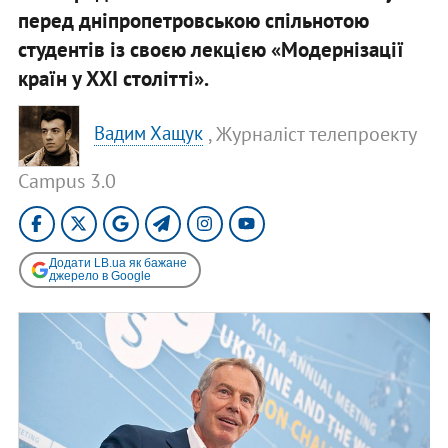
перед дніпропетровською спільнотою
студентів із своєю лекцією «Модернізації
країн у ХХІ столітті».
, Журналіст телепроекту
Вадим Хащук
Campus 3.0
Додати LB.ua як бажане
джерело в Google