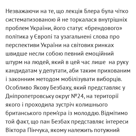
Незважаючи на те, що лекція Блера була чітко
систематизованою й не торкалася внутрішніх
проблем України, його статус «брендового»
політика у Європі та узагальнені слова про
перспективи України на світових ринках
швидше несли собою певний емоційний
штурм на людей, який в цей час лише на руку
кандидатам у депутати, аби таким прихованим
і законним методом мобілізувати виборців.
Особливо Якову Безбаху, який представляє у
Дніпропетровську округ №24, на території
якого і проходила зустріч колишнього
британського прем’єра із молоддю. Відмітимо
той факт, що пан Безбах представляє інтереси
Віктора Пінчука, якому належить потужний