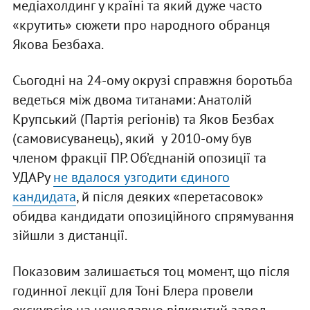
медіахолдинг у країні та який дуже часто
«крутить» сюжети про народного обранця
Якова Безбаха.
Сьогодні на 24-ому окрузі справжня боротьба
ведеться між двома титанами: Анатолій
Крупський (Партія регіонів) та Яков Безбах
(самовисуванець), який у 2010-ому був
членом фракції ПР. Об’єднаній опозиції та
УДАРу
не вдалося узгодити єдиного
кандидата
, й після деяких «перетасовок»
обидва кандидати опозиційного спрямування
зійшли з дистанції.
Показовим залишається тоц момент, що після
годинної лекції для Тоні Блера провели
екскурсію на нещодавно відкритий завод