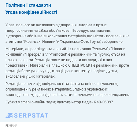
Політики і стандарти
Угода конфіденційності
У разі повного чи часткового відтворення матеріалів пряме
гіперпосилання на LB.ua обов'язкове! Передрук, копіювання,
відтворення або інше використання матеріалів, що містять посилання на
агентство "Українськi Новини" й "Українська Фото Група", заборонено.
Матеріали, які розміщуються на сайті з позначкою "Реклама" / "Новини
компаній" / "Пресреліз" / "Promoted", є рекламними та публікуються на
правах реклами. Редакція може не поділяти погляди, які в них
представлені. Матеріали з плашкою СПЕЦПРОЄКТ є рекламними, проте
редакція бере участь у підготовці цього контенту і поділяє думки,
висловлені у цих матеріалах.
Редакція не несе відповідальності за факти та оціночні судження,
оприлюднені у рекламних матеріалах. Згідно з українським
законодавством, відповідальність за зміст реклами несе рекламодавець.
Cуб'єкт у сфері онлайн-медіа; ідентифікатор медіа - R40-05097
РЕКЛАМА