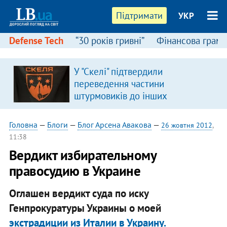
Підтримати
УКР
Defense Tech
“30 років гривні”
Фінансова грамо
У "Скелі" підтвердили
переведення частини
штурмовиків до інших
підрозділів
Головна
—
Блоги
—
Блог Арсена Авакова
—
26 жовтня 2012
,
11:38
Вердикт избирательному
правосудию в Украине
Оглашен вердикт суда по иску
Генпрокуратуры Украины о моей
экстрадиции из Италии в Украину.