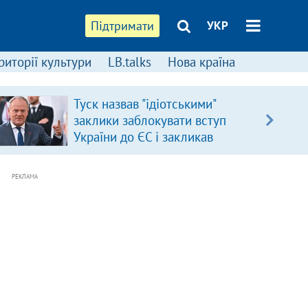
Підтримати
УКР
риторії культури
LB.talks
Нова країна
Туск назвав "ідіотськими"
заклики заблокувати вступ
України до ЄС і закликав
припинити антиукраїнську
риторику
РЕКЛАМА