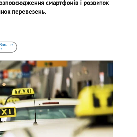
к розповсюдження смартфонів і розвиток
инок перевезень.
 бажане
e