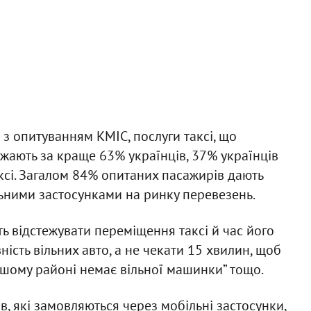
 з опитуванням КМІС, послуги таксі, що
жають за краще 63% українців, 37% українців
сі. Загалом 84% опитаних пасажирів дають
льними застосунками на ринку перевезень.
ь відстежувати переміщення таксі й час його
ість вільних авто, а не чекати 15 хвилин, щоб
вашому районі немає вільної машинки” тощо.
в, які замовляються через мобільні застосунки,