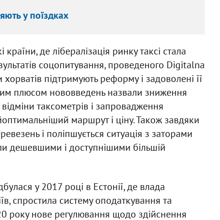
ляють у поїздках
 країни, де лібералізація ринку таксі стала
зультатів соцопитування, проведеного Digitalna
ти хорватів підтримують реформу і задоволені її
вним плюсом нововведень назвали зниження
 відміни таксометрів і запровадження
йоптимальніший маршрут і ціну. Також завдяки
ревезень і поліпшується ситуація з заторами
али дешевшими і доступнішими більшій
дбулася у 2017 році в Естонії, де влада
їв, спростила систему оподаткування та
2020 року нове регулювання щодо здійснення