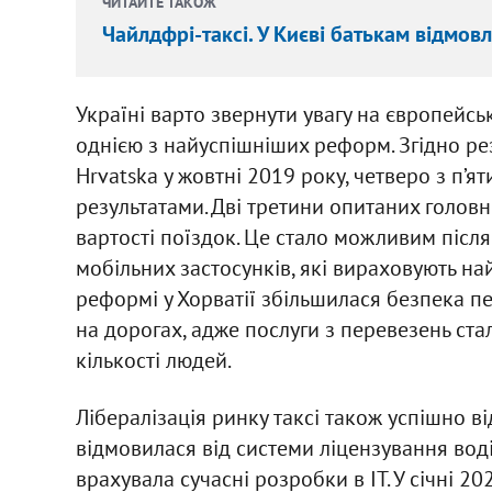
ЧИТАЙТЕ ТАКОЖ
Чайлдфрі-таксі. У Києві батькам відмов
Україні варто звернути увагу на європейські
однією з найуспішніших реформ. Згідно ре
Hrvatska у жовтні 2019 року, четверо з п’я
результатами. Дві третини опитаних голо
вартості поїздок. Це стало можливим після
мобільних застосунків, які вираховують на
реформі у Хорватії збільшилася безпека пе
на дорогах, адже послуги з перевезень ст
кількості людей.
Лібералізація ринку таксі також успішно ві
відмовилася від системи ліцензування воді
врахувала сучасні розробки в ІТ. У січні 