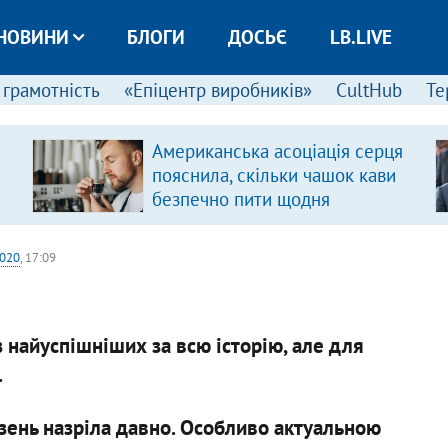
НОВИНИ
БЛОГИ
ДОСЬЄ
LB.LIVE
 грамотність
«Епіцентр виробників»
CultHub
Те
Американська асоціація серця
пояснила, скільки чашок кави
безпечно пити щодня
2020
, 17:09
 найуспішніших за всю історію, але для
.
зень назріла давно. Особливо актуальною