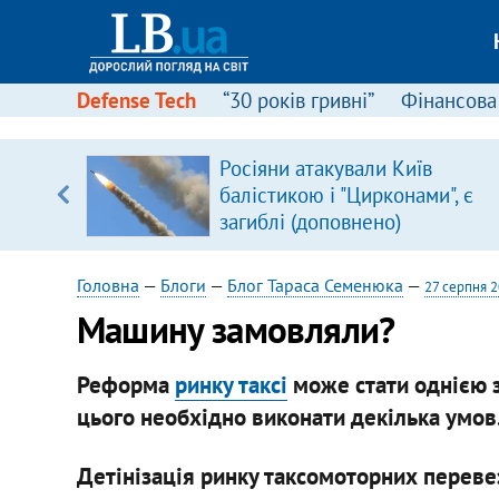
Defense Tech
“30 років гривні”
Фінансова
ового
Росіяни атакували Київ
ій
балістикою і "Цирконами", є
загиблі (доповнено)
Головна
—
Блоги
—
Блог Тараса Семенюка
—
27 серпня 
Машину замовляли?
Реформа
ринку таксі
може стати однією з
цього необхідно виконати декілька умов
Детінізація ринку таксомоторних переве