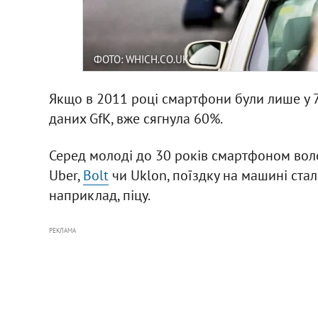
ФОТО: WHICH.CO.UK
Якщо в 2011 році смартфони були лише у 7
даних GfK, вже сягнула 60%.
Серед молоді до 30 років смартфоном воло
Uber,
Bolt
чи Uklon, поїздку на машині стал
наприклад, піцу.
РЕКЛАМА