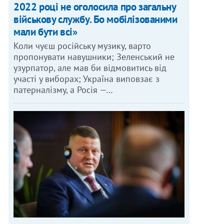
2022 році не оголосила про загальну
військову службу. Бо мобілізованими
мали бути всі»
Коли чуєш російську музику, варто
пропонувати навушники; Зеленський не
узурпатор, але мав би відмовитись від
участі у виборах; Україна виповзає з
патерналізму, а Росія —…