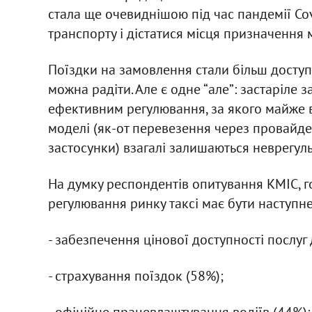
стала ще очевиднішою під час пандемії Co
транспорту і дістатися місця призначенн
Поїздки на замовлення стали більш доступ
можна радіти. Але є одне “але”: застаріле 
ефективним регулювання, за якого майже ве
моделі (як-от перевезення через провайде
застосунки) взагалі залишаються неврегу
На думку респондентів опитування КМІС, 
регулювання ринку таксі має бути наступне
- забезпечення цінової доступності послуг 
- страхування поїздок (58%);
- офіційне працевлаштування водіїв (44%);