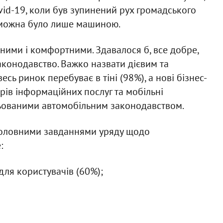
vid-19, коли був зупинений рух громадського
я можна було лише машиною.
ними і комфортними. Здавалося б, все добре,
законодавство. Важко назвати дієвим та
сь ринок перебуває в тіні (98%), а нові бізнес-
рів інформаційних послуг та мобільні
льованими автомобільним законодавством.
головними завданнями уряду щодо
:
для користувачів (60%);