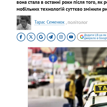
вона стала в останні роки після того, я
мобільних технологій суттєво змінили р
, політолог
Тарас Семенюк
Додати LB.ua як
джерело в Googl