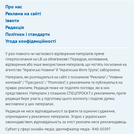
Про нас
Реклама на сайті
Івенти
Редакція
Політики і стандарти
Угода конфіденційності
У разі повного чи часткового відтворення матеріалів пряме
гіперпосилання на LB.ua обов'язкове! Передрук, копіювання,
відтворення або інше використання матеріалів, що містять посилання на
агентство "Українськi Новини" й "Українська Фото Група", заборонено.
Матеріали, які розміщуються на сайті з позначкою "Реклама" / "Новини
компаній" / "Пресреліз" / "Promoted", є рекламними та публікуються на
правах реклами. Редакція може не поділяти погляди, які в них
представлені. Матеріали з плашкою СПЕЦПРОЄКТ є рекламними, проте
редакція бере участь у підготовці цього контенту і поділяє думки,
висловлені у цих матеріалах.
Редакція не несе відповідальності за факти та оціночні судження,
оприлюднені у рекламних матеріалах. Згідно з українським
законодавством, відповідальність за зміст реклами несе рекламодавець.
Cуб'єкт у сфері онлайн-медіа; ідентифікатор медіа - R40-05097