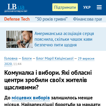
Підтримати
УКР
Defense Tech
“30 років гривні”
Фінансова грамо
Американська асоціація серця
пояснила, скільки чашок кави
безпечно пити щодня
Головна
—
Блоги
—
Блог Марії Квіцінської
—
29 вересня
2020
, 11:44
Комуналка і вибори. Які обласні
центри зробили своїх жителів
щасливими?
До
місцевих виборів
залишилось менше
місяця. Найзапеклішої боротьби за мандати