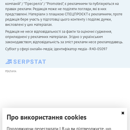
компаній" / "Пресреліз" / "Promoted", є рекламними та публікуються на
правах реклами. Редакція може не поділяти погляди, які в них
представлені. Матеріали з плашкою СПЕЦПРОЄКТ є рекламними, проте
редакція бере участь у підготовці цього контенту і поділяє думки,
висловлені у цих матеріалах.
Редакція не несе відповідальності за факти та оціночні судження,
оприлюднені у рекламних матеріалах. Згідно з українським
законодавством, відповідальність за зміст реклами несе рекламодавець.
Cуб'єкт у сфері онлайн-медіа; ідентифікатор медіа - R40-05097
РЕКЛАМА
Про використання cookies
Продовжуючи переглядати LB.ua ви підтверджуєте, що