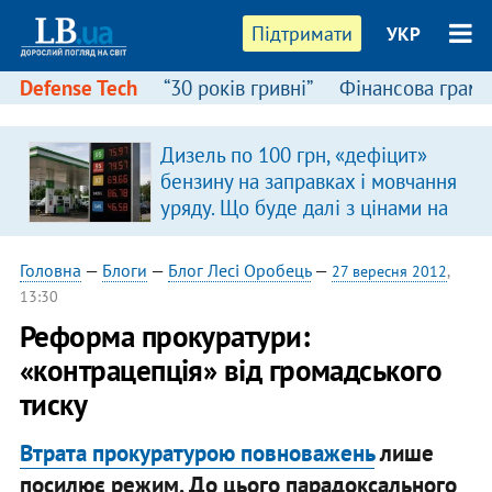
Підтримати
УКР
Defense Tech
“30 років гривні”
Фінансова грамо
Дизель по 100 грн, «дефіцит»
бензину на заправках і мовчання
уряду. Що буде далі з цінами на
пальне?
Головна
—
Блоги
—
Блог Лесі Оробець
—
27 вересня 2012
,
13:30
Реформа прокуратури:
«контрацепція» від громадського
тиску
Втрата прокуратурою повноважень
лише
посилює режим. До цього парадоксального