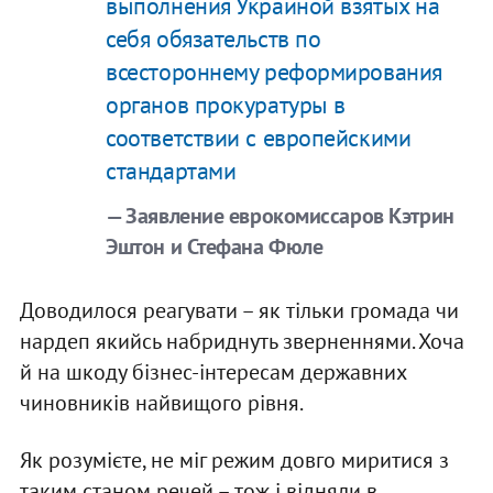
выполнения Украиной взятых на
себя обязательств по
всестороннему реформирования
органов прокуратуры в
соответствии с европейскими
стандартами
— Заявление еврокомиссаров Кэтрин
Эштон и Стефана Фюле
Доводилося реагувати – як тільки громада чи
нардеп якийсь набриднуть зверненнями. Хоча
й на шкоду бізнес-інтересам державних
чиновників найвищого рівня.
Як розумієте, не міг режим довго миритися з
таким станом речей – тож і відняли в